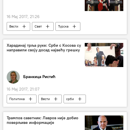
16 Мај 2017, 21:26
Вести
Свет
Турска
Реџеп Тајип Ердоган
Доналд Трамп
подршка
борба против тероризма
Харадинај трља руке: Срби с Косова су
направили своју досад највећу грешку
ДАЕШ
Бранкица Ристић
16 Мај 2017, 21:07
Политика
Вести
срби
листе
цик
Косово и Метохија (КиМ)
избори
Трампов саветник: Лавров није добио
поверљиве информације
Албанци