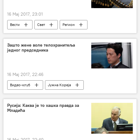
16 Мај 2017, 23:01
Вести
Свет
Регион
Босна и Херцеговина (БиХ)
Зашто жене воле телохранитеља
једног председника
16 Мај 2017, 22:46
Видео-клуб
Јужна Кореја
телохранитељ
Русија: Каква је то хашка правда за
Младића
16 Мај 2017, 22:40