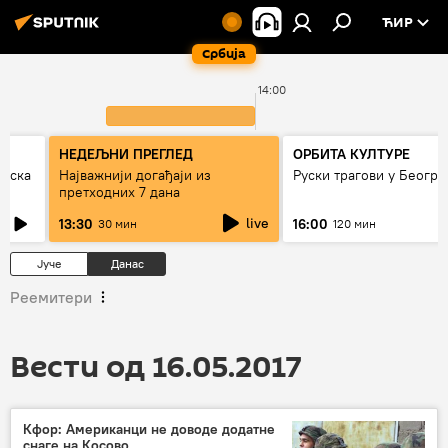
ЋИР
Србија
14:00
НЕДЕЉНИ ПРЕГЛЕД
ОРБИТА КУЛТУРЕ
рпска
Најважнији догађаји из
Руски трагови у Београ
претходних 7 дана
live
13:30
16:00
30 мин
120 мин
Јуче
Данас
Реемитери
Вести од 16.05.2017
Кфор: Американци не доводе додатне
снаге на Косово