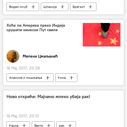
Видео-клуб
Шпанија
Брегзит
Хоће ли Америка преко Индије
срушити кинески Пут свиле
Милена Цмиљанић
16 Мај 2017, 20:28
Анализе и мишљења
Кина
Један појас - један пут
Ново откриће: Мајчино млеко убија рак!
16 Мај 2017, 20:10
Наука
Вести
рак