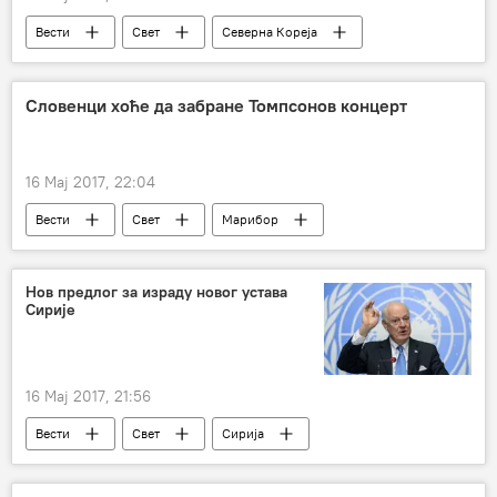
Вести
Свет
Северна Кореја
Ники Хејли
Савет безбедности УН
санкције
нуклеарне пробе
Словенци хоће да забране Томпсонов концерт
16 Мај 2017, 22:04
Вести
Свет
Марибор
Марко Перковић Томпсон
Регион
Нов предлог за израду новог устава
Сирије
16 Мај 2017, 21:56
Вести
Свет
Сирија
Стафан де Мистура
механизам