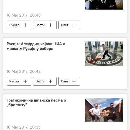
16 Мај 2017, 20:48
Русија
Вести
Свет
Сергеј Лавров
Доналд Трамп
терористичка претња
Русија: Апсурдне изјаве ЦИА о
мешању Русије у изборе
поверљиве информације
Херберт Мекмастер
16 Мај 2017, 20:48
Русија
Вести
Свет
Андреј Крутских
ЦИА
сајбер напади
Трагикомична шпанска песма о
„брегзиту“
16 Мај 2017, 20:35