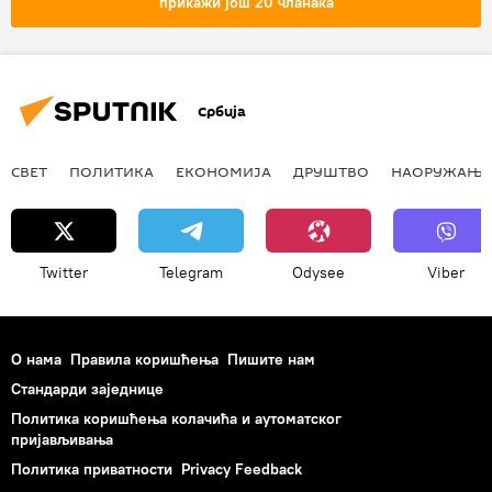
прикажи још 20 чланака
адаптација
патка
гнездо
Друштво
Србија
СВЕТ
ПОЛИТИКА
ЕКОНОМИЈА
ДРУШТВО
НАОРУЖАЊЕ
Twitter
Telegram
Odysee
Viber
О нама
Правила коришћења
Пишите нам
Стандарди заједнице
Политика коришћења колачића и аутоматског
пријављивања
Политика приватности
Privacy Feedback