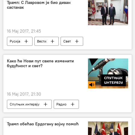
међусиријски преговори
Трамп: С Лавровом је био диван
састанак
16 Мај 2017, 21:45
Русија
Вести
Свет
Сергеј Лавров
Доналд Трамп
састанак
Како ће Нови пут свиле изменити
будућност и свет?
16 Мај 2017, 21:30
Спутњик интервју
Радио
Трамп обећао Ердогану војну помоћ