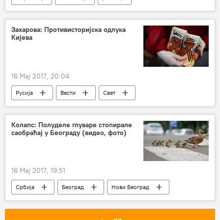
мајчино млеко
Захарова: Противисторијска одлука
Кијева
16 Мај 2017, 20:04
Русија
Вести
Свет
Украјина
Марија Захарова
Врховна рада
забрана
Колапс: Полуделе глуваре стопирале
саобраћај у Београду (видео, фото)
Георгијевска лента
16 Мај 2017, 19:51
Србија
Београд
Нови Београд
Драган Симић
Игор Салингер
спасавање
птице
опасност