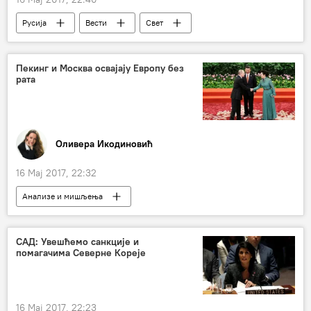
Русија
Вести
Свет
Ратко Младић
Хашки трибунал
Министарство спољних послова Русије
Пекинг и Москва освајају Европу без
рата
Оливера Икодиновић
16 Мај 2017, 22:32
Анализе и мишљења
Коментари и Аналитика
Један појас - један пут
САД: Увешћемо санкције и
помагачима Северне Кореје
16 Мај 2017, 22:23