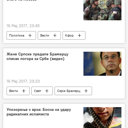
16 Мај 2017, 23:45
Политика
Вести
Кфор
Жене Српске предале Брамерцу
списак логора за Србе (видео)
16 Мај 2017, 23:23
Вести
Свет
Серж Брамерц
Регион
Упозорење с врха: Босна на удару
радикалних исламиста