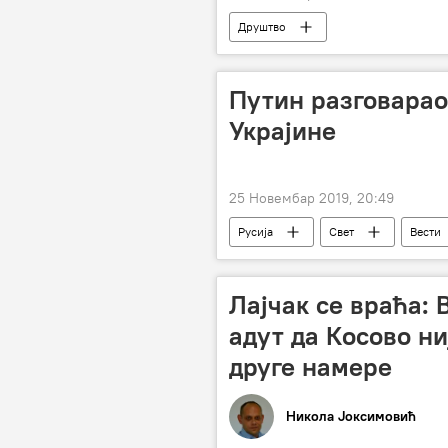
Друштво
Путин разговарао
Украјине
25 Новембар 2019, 20:49
Русија
Свет
Вести
телефонски разговор
Лајчак се враћа: 
адут да Косово н
друге намере
Никола Јоксимовић