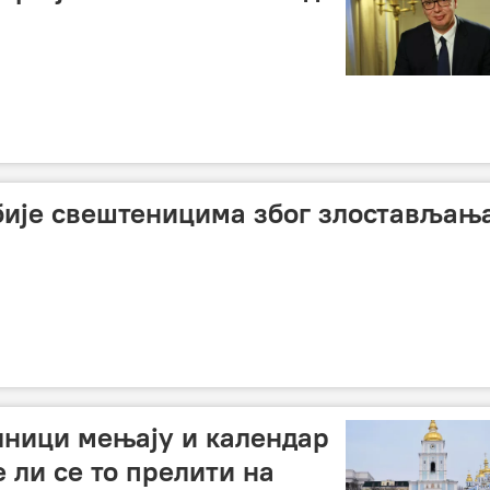
ије свештеницима због злостављањ
лници мењају и календар
е ли се то прелити на