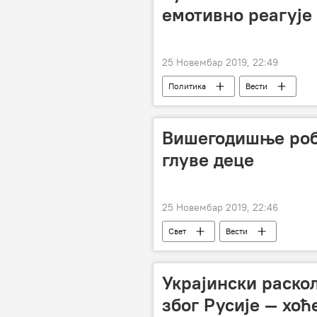
емотивно реагује
25 Новембар 2019, 22:49
Политика
Вести
Вишегодишње роб
глуве деце
25 Новембар 2019, 22:46
Свет
Вести
Украјински раско
због Русије — хоћ