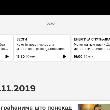
02:00
ВЕСТИ
ЕНЕРГИЈА СПУТЊИК
без
Како је нова нуклеарна
Може ли нам ниски Д
оже
америчка стратегија показала
испоставити високе ра
страх од Русије?
струју, или рестрикци
13:30
16:00
30 мин
30 мин
.11.2019
 грађанима што понекад