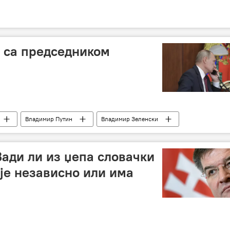
 са председником
Владимир Путин
Владимир Зеленски
Вади ли из џепа словачки
ије независно или има