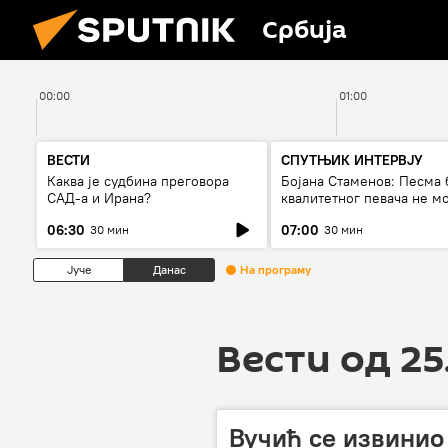
Србија
00:00
01:00
ВЕСТИ
СПУТЊИК ИНТЕРВЈУ
Каква је судбина преговора
Бојана Стаменов: Песма 
САД-а и Ирана?
квалитетног певача не м
дуго да живи
06:30
07:00
30 мин
30 мин
Јуче
Данас
На програму
Вести од 25
Вучић се извинио