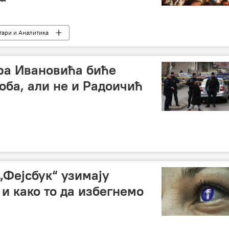
ари и Аналитика
ра Ивановића биће
оба, али не и Радоичић
 „Фејсбук“ узимају
и како то да избегнемо