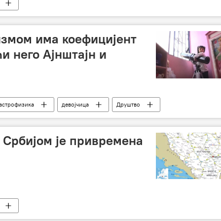
измом има коефицијент
и него Ајнштајн и
астрофизика
девојчица
Друштво
а Србијом је привремена