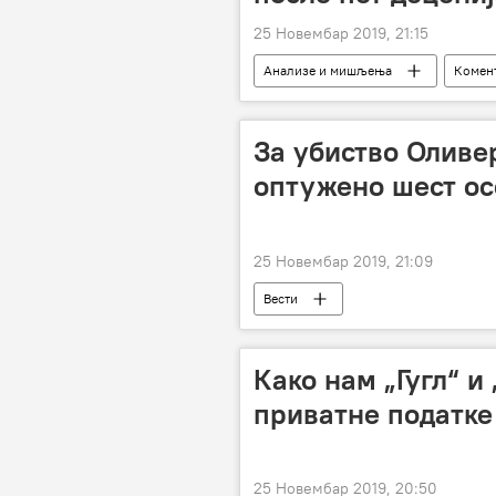
25 Новембар 2019, 21:15
Анализе и мишљења
Комент
За убиство Оливе
оптужено шест ос
25 Новембар 2019, 21:09
Вести
Како нам „Гугл“ и
приватне податке 
25 Новембар 2019, 20:50