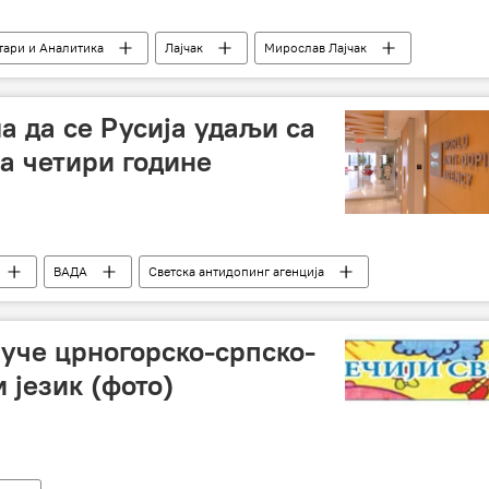
ари и Аналитика
Лајчак
Мирослав Лајчак
Западни Балкан
 да се Русија удаљи са
а четири године
ВАДА
Светска антидопинг агенција
 на Русију
 уче црногорско-српско-
 језик (фото)