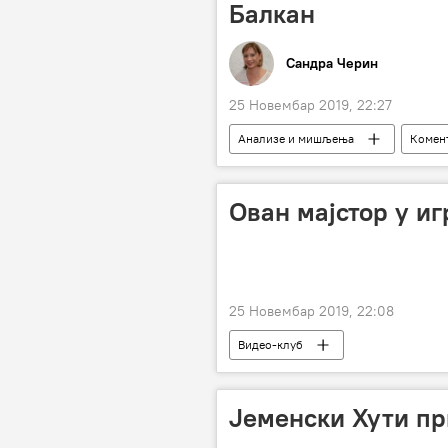
Балкан
Сандра Черин
25 Новембар 2019, 22:27
Анализе и мишљења
Комент
Божић
јулијански календар
Ован мајстор у иг
25 Новембар 2019, 22:08
Видео-клуб
Јеменски Хути п