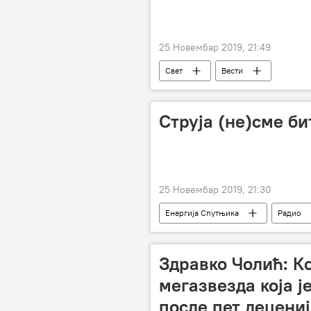
25 Новембар 2019, 21:49
Свет
Вести
Струја (не)сме би
25 Новембар 2019, 21:30
Енергија Спутњика
Радио
Здравко Чолић: Ко
мегазвезда која ј
после пет децени