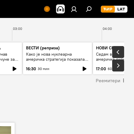
03:00
04:00
А
ВЕСТИ (реприза)
НОВИ СПУТЊИК П
унав
Како је нова нуклеарна
Седам величанстве
чуне за
америчка стратегија показала
америчке економи
је
страх од Русије?
16:30
17:00
30 мин
60 мин
Реемитери