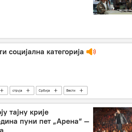
ти социјална категорија
струја
Србија
Вести
ју тајну крије
едина пуни пет „Арена“ —
ја