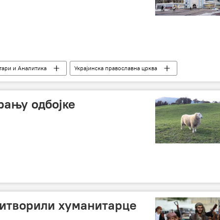
ари и Аналитика
Украјинска православна црква
грегоријански календар
Епифаниј Думенко
рању одбојке
ритворили хуманитарце