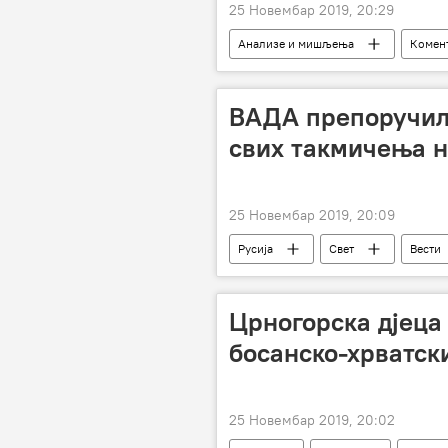
25 Новембар 2019, 20:29
Анализе и мишљења
Комент
Словачка
изасланик
ВАДА препоручила
свих такмичења н
25 Новембар 2019, 20:09
Русија
Свет
Вести
руски спортисти
Хајка ВАДА
Црногорска дјеца
босанско-хрватски
25 Новембар 2019, 20:02