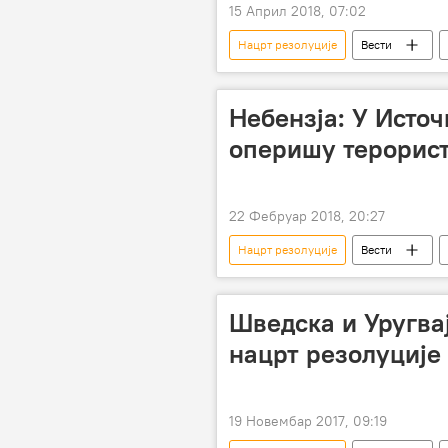
15 Април 2018, 07:02
Нацрт резолуције
Вести
Небензја: У Источ
оперишу терорис
22 Фебруар 2018, 20:27
Нацрт резолуције
Вести
Василиј Небензја
Савет без
Шведска и Уругва
нацрт резолуције 
19 Новембар 2017, 09:19