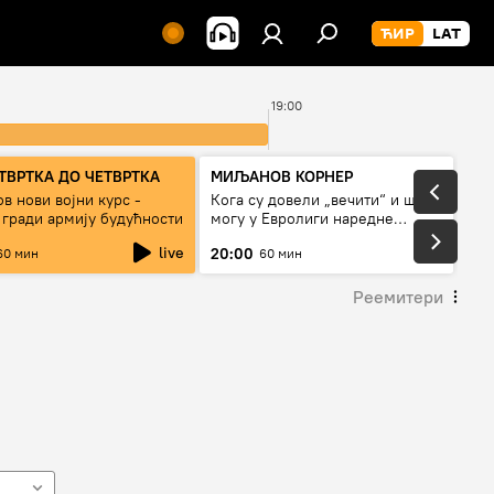
19:00
ТВРТКА ДО ЧЕТВРТКА
МИЉАНОВ КОРНЕР
в нови војни курс -
Кога су довели „вечити“ и шта
 гради армију будућности
могу у Евролиги наредне
сезоне
live
20:00
60 мин
60 мин
Реемитери