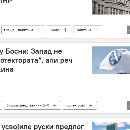
ЛНР
Русија – политика
Русија
Политика
признање
Владимир Путин
ДНР
у Босни: Запад не
отектората“, али реч
Кина
Високи представник у БиХ
протекторат
 Кецмановић
Босна и Херцеговина (БиХ)
Регион
 усвојиле руски предлог