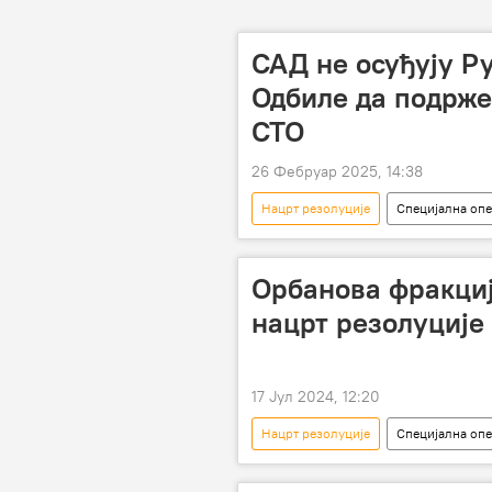
САД не осуђују Ру
Одбиле да подрже
СТО
26 Фебруар 2025, 14:38
Нацрт резолуције
Специјална опе
САД
Орбанова фракциј
нацрт резолуције
17 Јул 2024, 12:20
Нацрт резолуције
Специјална опе
Специјална војна операција у Украјин