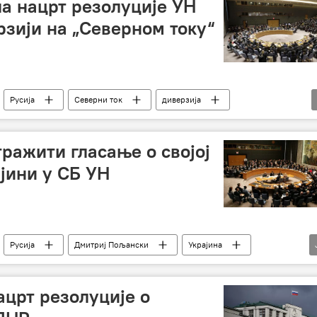
а нацрт резолуције УН
рзији на „Северном току“
Русија
Северни ток
диверзија
тражити гласање о својој
ајини у СБ УН
Русија
Дмитриј Пољански
Украјина
Савет безбедности УН
ацрт резолуције о