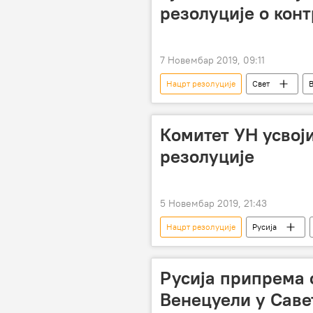
резолуције о кон
7 Новембар 2019, 09:11
Нацрт резолуције
Свет
Комитет УН усвој
резолуције
5 Новембар 2019, 21:43
Нацрт резолуције
Русија
наоружавање космоса
Свем
Русија припрема с
Венецуели у Саве