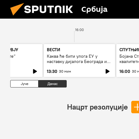
Србија
16:00
НТЕРВЈУ
ВЕСТИ
СПУТЊИК
гњиште“
Каква ће бити улога ЕУ у
Бојана С
наставку дијалога Београда и
квалитет
Приштине?
дуго да 
13:30
16:00
30 мин
30 
Јуче
Данас
Нацрт резолуције