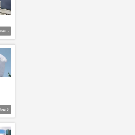
Још
5
Још
5