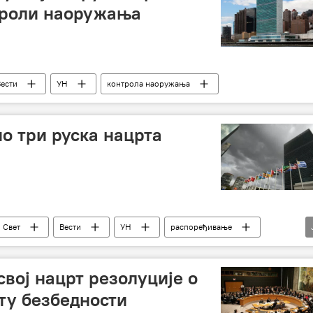
троли наоружања
Вести
УН
контрола наоружања
ио три руска нацрта
Свет
Вести
УН
распоређивање
ир
вој нацрт резолуције о
ту безбедности