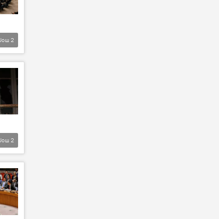
Још
2
Још
2