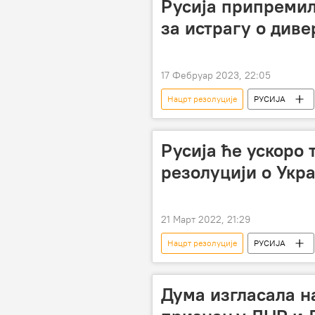
Русија припремил
за истрагу о диве
17 Фебруар 2023, 22:05
Нацрт резолуције
РУСИЈА
Савет безбедности УН
Русија ће ускоро 
резолуцији о Укр
21 Март 2022, 21:29
Нацрт резолуције
РУСИЈА
Специјална операција у Украјини
Дума изгласала н