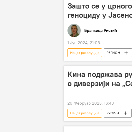
Виктор Орбан
Зашто се у црного
геноциду у Јасе
Бранкица Ристић
1 Јун 2024, 21:05
Нацрт резолуције
РЕГИОН
резолуција о геноциду
Јасе
Кина подржава ру
о диверзији на „
20 Фебруар 2023, 16:40
Нацрт резолуције
РУСИЈА
Савет безбедности УН