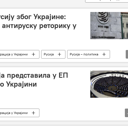
сију због Украјине:
 антируску реторику у
рација у Украјини
Русија
Русија – политика
а представила у ЕП
 о Украјини
рација у Украјини
и – вести
Европска унија (ЕУ)
Мађарска