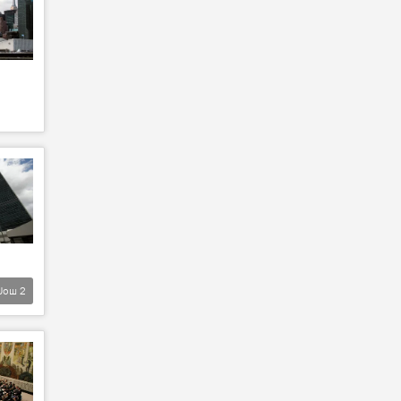
Још
2