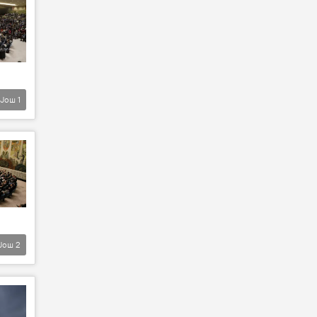
Још
1
Још
2