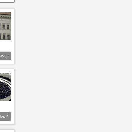
Још
1
Још
4