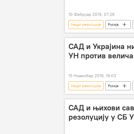
10 Фебруар 2019, 07:26
Нацрт резолуције
Русија
Савет безбедности УН
поку
САД и Украјина н
УН против велич
15 Новембар 2018, 19:03
Нацрт резолуције
Русија
Генерална скупштина УН
фа
САД и њихови сав
резолуцију у СБ 