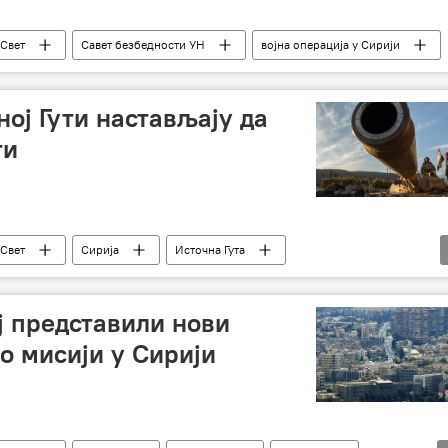
Свет
Савет безбедности УН
војна операција у Сирији
ној Гути настављају да
ти
Свет
Сирија
Источна Гута
бедности УН
ј представили нови
о мисији у Сирији