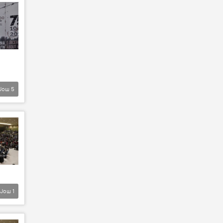
Још
5
Још
1