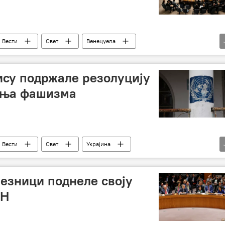
Вести
Свет
Венецуела
шај државног преврата у Венецуели
ису подржале резолуцију
ања фашизма
Вести
Свет
Украјина
шизам
езници поднеле своју
УН