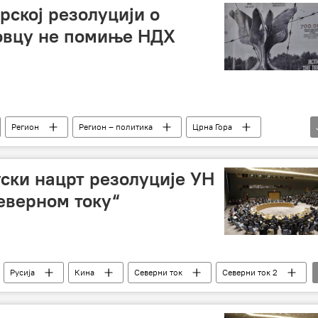
рској резолуцији о
новцу не помиње НДХ
Регион
Регион – политика
Црна Гора
новац
парламент
гласање
Срби
ски нацрт резолуције УН
Северном току“
Русија
Кина
Северни ток
Северни ток 2