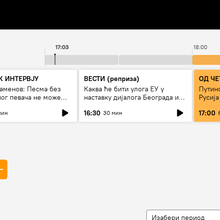
17:03
18:00
 ИНТЕРВЈУ
ВЕСТИ (реприза)
ОД ЧЕ
таменов: Песма без
Каква ће бити улога ЕУ у
Путино
ног певача не може
наставку дијалога Београда и
Русија
живи
Приштине?
16:30
17:00
мин
30 мин
Изабери период