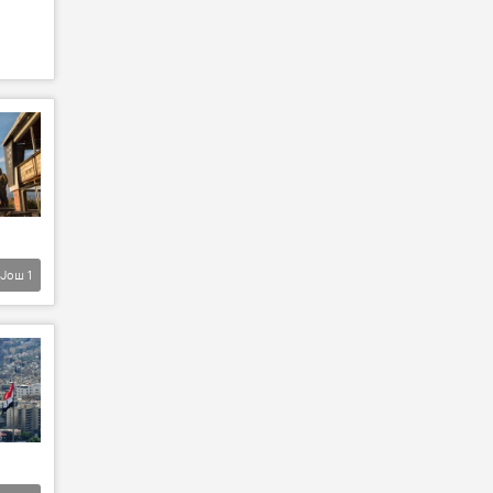
Још
1