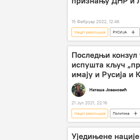
признању ДНР и 
15 Фебруар 2022, 12:46
Нацрт резолуције
РУСИЈА
Државна дума Русије
ЛНР
Последњи конзул 
испушта кључ „пр
имају и Русија и 
Наташа Јовановић
21 Јул 2021, 22:16
Нацрт резолуције
Политика
Анализе и мишљења
Ненад
Уставни суд БиХ
Уједињене нације