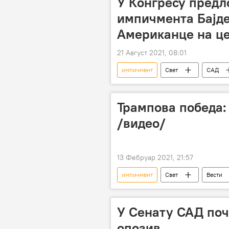
У Конгресу предл
импичмента Бајде
Американце на ц
21 Август 2021, 08:01
импичмент
Свет
САД
Трампова победа:
/видео/
13 Фебруар 2021, 21:57
импичмент
Свет
Вести
Америка
САД
У Сенату САД поч
опозив