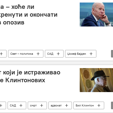
а – хоће ли
ренути и окончати
в опозив
Свет – политика
САД
Џозеф Бајден
 који је истраживао
е Клинтонових
САД
смрт
адвокат
Бил Клинтон