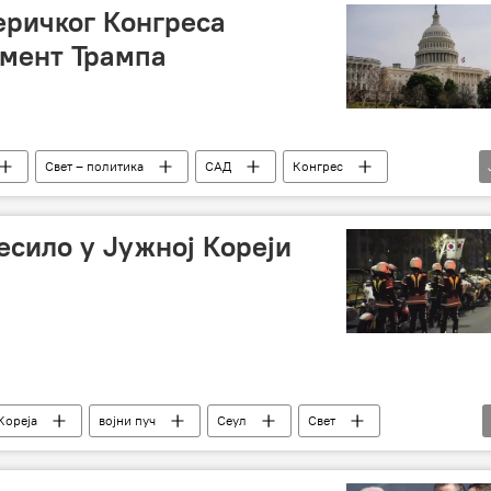
еричког Конгреса
чмент Трампа
Свет – политика
САД
Конгрес
опозив
есило у Јужној Кореји
Кореја
војни пуч
Сеул
Свет