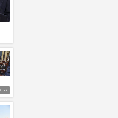
Још
2