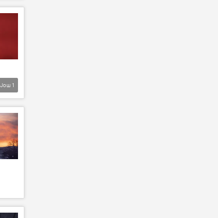
Још
1