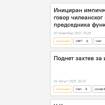
Инициран импичме
говор чилеанског
председника функ
10 Новембар 2021, 13:26
импичмент
СВЕТ
Свет
Свет – политика
Поднет захтев за
22 Август 2021, 20:21
импичмент
Свет
Џозеф Б