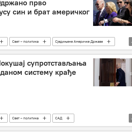
Одржано прво
усу син и брат америчког
Свет – политика
Сједињене Америчке Државе
Конгрес
опозив
Покушај супротстављања
даном систему крађе
Свет – политика
САД
Представнички дом САД
опозив
Џозеф Бајден