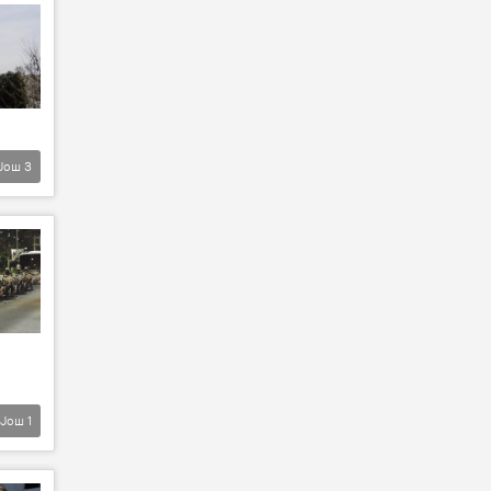
Још
3
Још
1