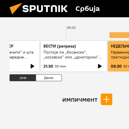
Србија
06:00
ОРНЕР
ВЕСТИ (реприза)
НЕДЕЉНИ
ли „вечити“ и шта
Постоје ли „босански",
Најважниј
лиги наредне
„косовски“ или „црногорски"
претходн
Срби?
21:30
06:30
30 мин
30 
Јуче
Данас
импичмент