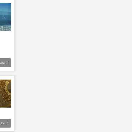
Још
1
Још
1