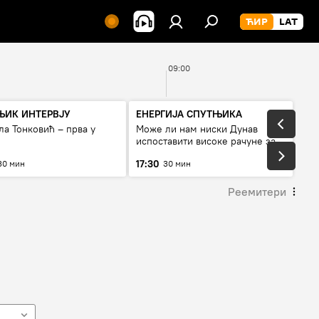
09:00
ЊИК ИНТЕРВЈУ
ЕНЕРГИЈА СПУТЊИКА
а Тонковић – прва у
Може ли нам ниски Дунав
испоставити високе рачуне за
струју, или рестрикције
17:30
30 мин
30 мин
Реемитери