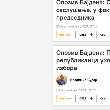
Опозив Бајдена: 
саслушање, у фок
председника
29 Септембар 2023, 07:27
импичмент
СВЕТ
Свет
Џозеф Бајден
Хантер Бајден
Опозив Бајдена: 
републиканца ухо
избора
Владимир Судар
5 Септембар 2023, 21:22
импичмент
СВЕТ
Свет
председнички избори у САД