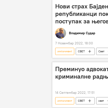
Анализе и мишљења
Нови страх Бајден
републиканци пок
поступак за њего
Владимир Судар
7 Новембар 2022, 18:00
импичмент
СВЕТ
Свет
Републиканци
Преминуо адвокат
криминалне радњ
14 Септембар 2022, 17:51
импичмент
СВЕТ
свет
импичмент против Доналда Трампа