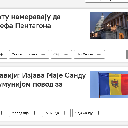
ту намеравају да
шефа Пентагона
Свет – политика
САД
Пит Хегсет
авији: Изјава Маје Санду
умунијом повод за
Молдавија
Румунија
Маја Санду