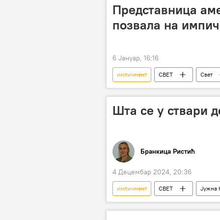
Представница ам
позвала на импи
6 Јануар, 16:16
импичмент
СВЕТ
Свет
Конгрес САД
Доналд Трамп
Шта се у ствари д
Бранкица Ристић
4 Децембар 2024, 20:36
импичмент
СВЕТ
Јужна 
Свет – политика