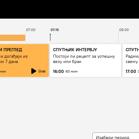
07:00
07:15
08:00
 ПРЕГЛЕД
СПУТЊИК ИНТЕРВЈУ
СПУТ
и догађаји из
Постоји ли рецепт за успешну
Радмил
их 7 дана
везу или брак
свему
live
16:00
17:00
мин
60 мин
Изабери период