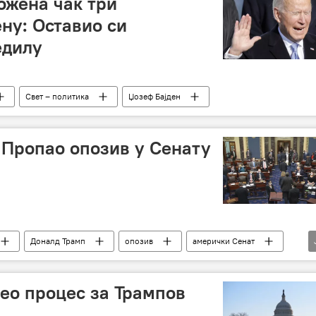
ожена чак три
ну: Оставио си
едилу
Свет – политика
Џозеф Бајден
 Пропао опозив у Сенату
Доналд Трамп
опозив
амерички Сенат
ео процес за Трампов