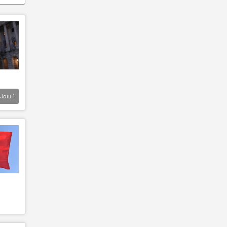
Још
1