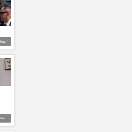
Још
4
Још
5