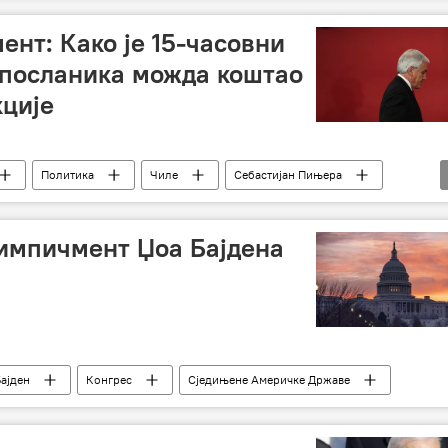
нт: Како је 15-часовни
 посланика можда коштао
ције
Политика
Чиле
Себастијан Пињера
 импичмент Џоа Бајдена
ајден
Конгрес
Сједињене Америчке Државе