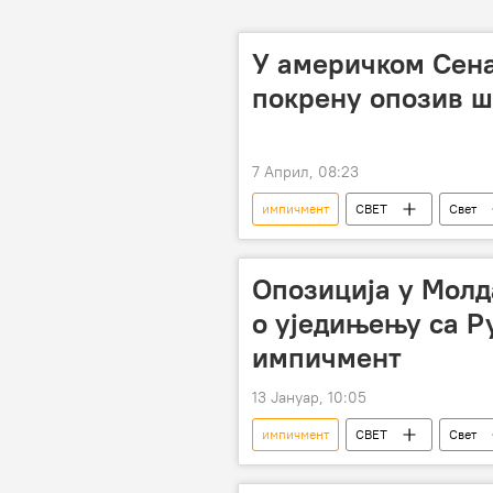
У америчком Сена
покрену опозив 
7 Април, 08:23
импичмент
СВЕТ
Свет
опозив
Опозиција у Молд
о уједињењу са Р
импичмент
13 Јануар, 10:05
импичмент
СВЕТ
Свет