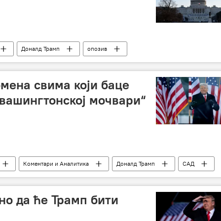
Доналд Трамп
опозив
мена свима који баце
„вашингтонској мочвари“
Коментари и Аналитика
Доналд Трамп
САД
но да ће Трамп бити