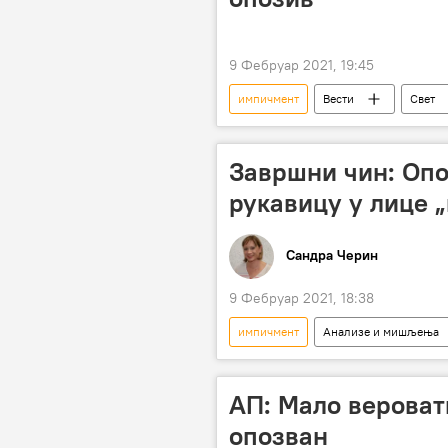
9 Фебруар 2021, 19:45
импичмент
Вести
Свет
Завршни чин: Опо
рукавицу у лице 
Сандра Черин
9 Фебруар 2021, 18:38
импичмент
Анализе и мишљења
АП: Мало вероват
опозван