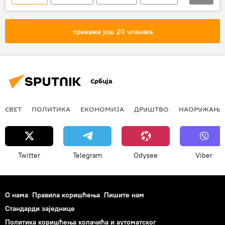
аутокефалност
синод
Руска православна црква
прикажи још 20 чланака
Украјинска православна црква
Цариградска патријаршија
православље
Србија
СВЕТ
ПОЛИТИКА
ЕКОНОМИЈА
ДРУШТВО
НАОРУЖАЊЕ
Twitter
Telegram
Odysee
Viber
О нама
Правила коришћења
Пишите нам
Стандарди заједнице
Политика коришћења колачића и аутоматског