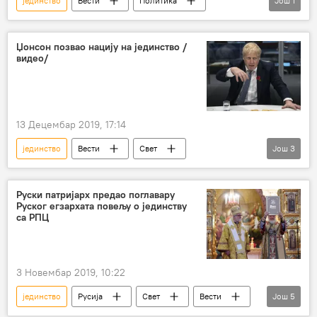
јединство
Вести
Политика
Још
1
Република Српска (РС)
Џонсон позвао нацију на јединство /
видео/
13 Децембар 2019, 17:14
јединство
Вести
Свет
Још
3
Борис Џонсон
избори
Европа
Руски патријарх предао поглавару
Руског егзархата повељу о јединству
са РПЦ
3 Новембар 2019, 10:22
јединство
Русија
Свет
Вести
Још
5