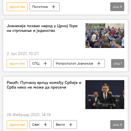
јединство
Политика
Још
4
Анализе и мишљења
одлука
негирање
геноцид
Јоаникије позвао народ у Црној Гори
на стрпљење и јединство
Република Српска (РС)
2 Јун 2021, 10:27
јединство
СПЦ
Митрополит Јоаникије
Још
1
Друштво
Ракић: Пупчану врпцу између Србије и
Срба нико не може да пресече
26 Фебруар 2021, 14:19
јединство
Свет
Вести
Још
4