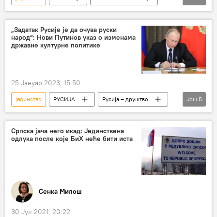
Свет
Политика
Естонија
Запад
Украјина
„Задатак Русије је да очува руски
народ“: Нови Путинов указ о изменама
државне културне политике
25 Јануар 2023, 15:50
јединство
РУСИЈА
Русија – друштво
Још
5
Владимир Путин
Култура
указ
језик
измене
Српска јача него икад: Јединствена
одлука после које БиХ неће бити иста
Сенка Милош
30 Јул 2021, 20:22