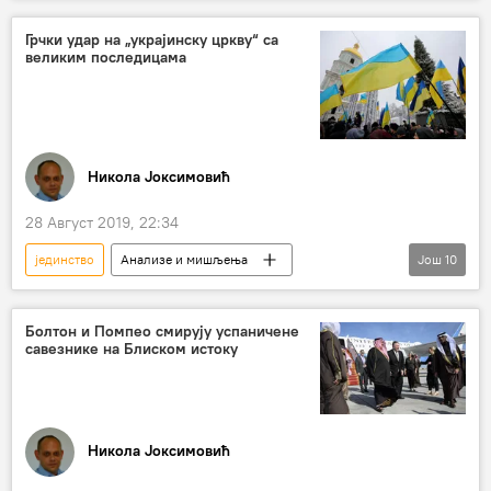
Руска православна црква
Патријарх Кирил
руски егзархат
повеља
Грчки удар на „украјинску цркву“ са
великим последицама
архиепископија
Никола Јоксимовић
28 Август 2019, 22:34
јединство
Анализе и мишљења
Још
10
Коментари и Аналитика
Цариград
Цариградска патријаршија
Патријарх
Болтон и Помпео смирују успаничене
савезнике на Блиском истоку
Вартоломеј
васељенски патријарх Вартоломеј
Украјинска православна црква
признање
Никола Јоксимовић
Грчка православна црква
комисија