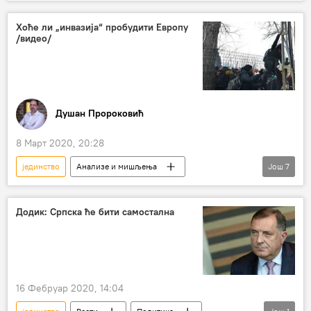
вирус корона
пандемија
Марија Захарова
Хоће ли „инвазија“ пробудити Европу
/видео/
Душан Пророковић
8 Март 2020, 20:28
јединство
Анализе и мишљења
Још
7
Коментари и Аналитика
инвазија
шанса
Видео
Мултимедија
Додик: Српска ће бити самостална
Емисија „Пророк“
Европа
16 Фебруар 2020, 14:04