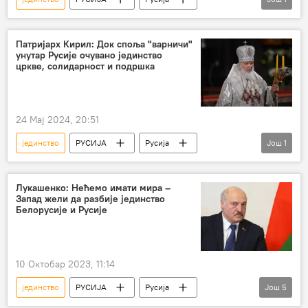
Сергеј Лавров
Патријарх Кирил: Док споља "варничи"
унутар Русије очувано јединство
цркве, солидарност и подршка
24 Мај 2024, 20:51
јединство
РУСИЈА
Русија
Још
1
црква
Патријарх Кирил
Лукашенко: Нећемо имати мира –
Запад жели да разбије јединство
Белорусије и Русије
10 Октобар 2023, 11:14
јединство
РУСИЈА
Русија
Још
5
Русија – политика
Белорусија