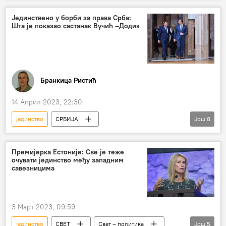
Александар Лукашенко
Запад
мир
Јединствено у борби за права Срба:
Шта је показао састанак Вучић –Додик
Бранкица Ристић
14 Април 2023, 22:30
јединство
СРБИЈА
Још
8
Република Српска (РС)
Александар Вучић
Милорад Додик
Србија – политика
Премијерка Естоније: Све је теже
очувати јединство међу западним
сарадња
Народно јединство
савезницима
Дејтонски споразум
Босна и Херцеговина (БиХ)
3 Март 2023, 09:59
јединство
СВЕТ
Свет – политика
Још
5