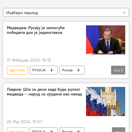
Изабери период
Медведев: Русију је немогуће
победити док је јединствена
21 Фебруар 2025, 16:15
јединство
РУСИЈА
Русија
Још
3
Дмитриј Медведев
Специјална војна операција у Украјини – вести
Лавров: Шта се деси када буде руског
медведа ─ народ се уједини као никад
победа
26 Мај 2024, 15:07
јединство
РУСИЈА
Русија
Још
1