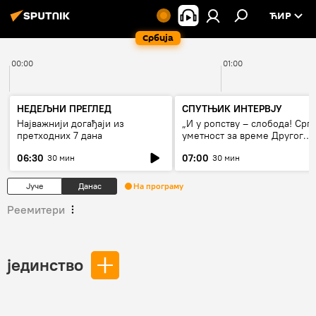
ЋИР
Србија
00:00
01:00
НЕДЕЉНИ ПРЕГЛЕД
СПУТЊИК ИНТЕРВЈУ
Најважнији догађаји из
„И у ропству – слобода! Срп
претходних 7 дана
уметност за време Другог
светског рата“
06:30
07:00
30 мин
30 мин
Јуче
Данас
На програму
Реемитери
јединство