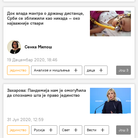
Горан Ракић
парламентарни избори на Косову
Регион
Док влада мантра о држању дистанце,
Срби се зближили као никада — око
Косово и Метохија (КиМ)
најважније ствари
Сенка Милош
19 Децембар 2020, 18:46
јединство
Анализе и мишљења
деца
Још
3
лечење
смс
хуманост
Захарова: Пандeмија нам је омогућила
да спознамо шта је право јединство
31 Јул 2020, 12:59
јединство
Русија
Свет
Вести
Још
3