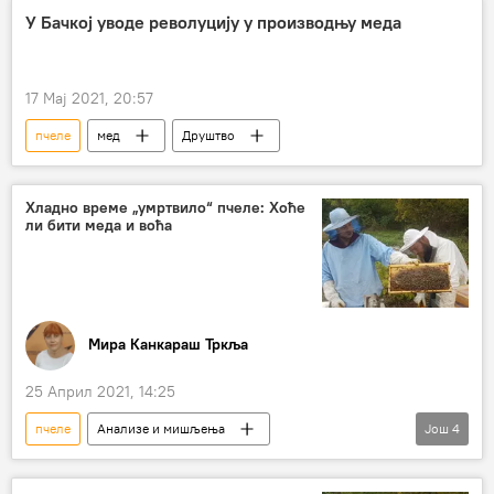
У Бачкој уводе револуцију у производњу меда
17 Мај 2021, 20:57
пчеле
мед
Друштво
Хладно време „умртвило“ пчеле: Хоће
ли бити меда и воћа
Мира Канкараш Тркља
25 Април 2021, 14:25
пчеле
Анализе и мишљења
Још
4
Коментари и Аналитика
хладноћа