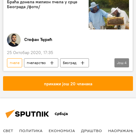
рад
мед
Браћа донела милион пчела у срце
Београда /фото/
Стефан Ђурић
25 Октобар 2020, 17:35
пчеле
пчеларство
Београд
Још
4
Дорћол
мед
урбано пчеларство
Друштво
прикажи још 20 чланака
Србија
СВЕТ
ПОЛИТИКА
ЕКОНОМИЈА
ДРУШТВО
НАОРУЖАЊЕ