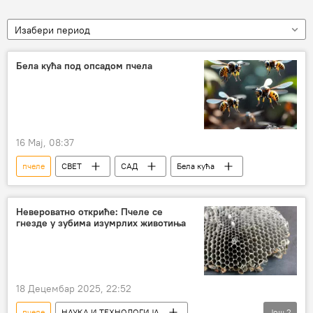
Изабери период
Бела кућа под опсадом пчела
16 Мај, 08:37
пчеле
СВЕТ
САД
Бела кућа
Невероватно откриће: Пчеле се
гнезде у зубима изумрлих животиња
18 Децембар 2025, 22:52
пчеле
НАУКА И ТЕХНОЛОГИЈА
Још
2