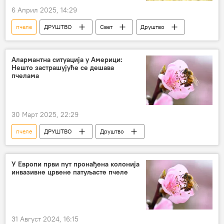
6 Април 2025, 14:29
пчеле
ДРУШТВО
Свет
Друштво
Алармантна ситуација у Америци:
Нешто застрашујуће се дешава
пчелама
30 Март 2025, 22:29
пчеле
ДРУШТВО
Друштво
У Европи први пут пронађена колонија
инвазивне црвене патуљасте пчеле
31 Август 2024, 16:15