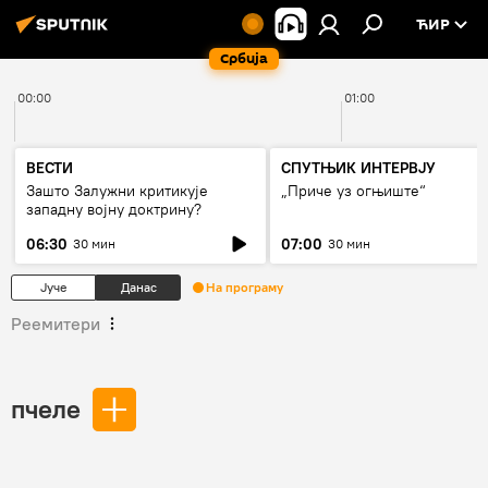
ЋИР
Србија
00:00
01:00
ВЕСТИ
СПУТЊИК ИНТЕРВЈУ
Зашто Залужни критикује
„Приче уз огњиште“
западну војну доктрину?
06:30
07:00
30 мин
30 мин
Јуче
Данас
На програму
Реемитери
пчеле