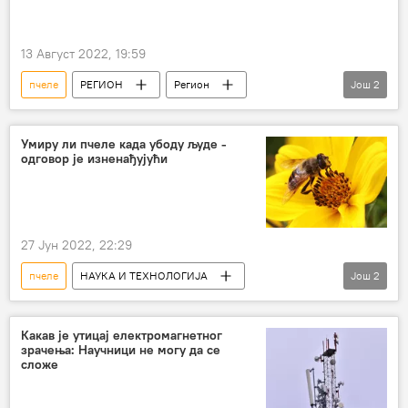
13 Август 2022, 19:59
пчеле
РЕГИОН
Регион
Још
2
Регион – економија
Хрватска
Умиру ли пчеле када убоду људе -
одговор је изненађујући
27 Јун 2022, 22:29
пчеле
НАУКА И ТЕХНОЛОГИЈА
Још
2
Наука и технологија
Магазин
Какав је утицај електромагнетног
зрачења: Научници не могу да се
сложе