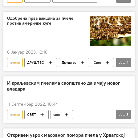
Наука
Генадиј Зјуганов
ДРУШТВО
Одобрена прва вакцина за пчеле
против америчке куге
6 Јануар 2023, 12:18
пчеле
ДРУШТВО
Друштво
Свет
Још
4
Економија
Свет – економија
Магазин
Наука и технологија
И краљевским пчелама саопштено да имају новог
владара
11 Септембар 2022, 10:44
пчеле
СВЕТ
свет
Још
3
Велика Британија
пчеларство
Бакингемска палата
Откривен узрок масовног помора пчела у Хрватској