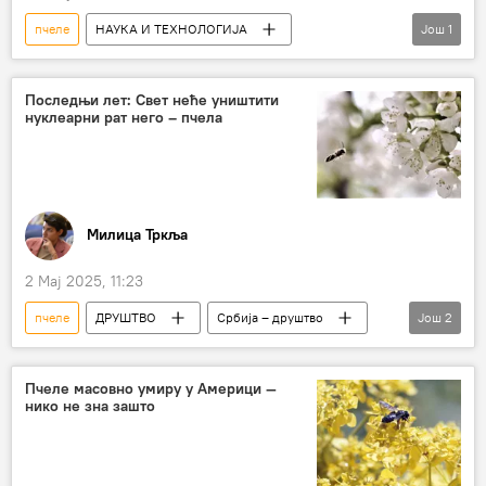
пчеле
НАУКА И ТЕХНОЛОГИЈА
Још
1
Наука и технологија
Последњи лет: Свет неће уништити
нуклеарни рат него – пчела
Милица Тркља
2 Мај 2025, 11:23
пчеле
ДРУШТВО
Србија – друштво
Још
2
Здравље
мед
Пчеле масовно умиру у Америци —
нико не зна зашто