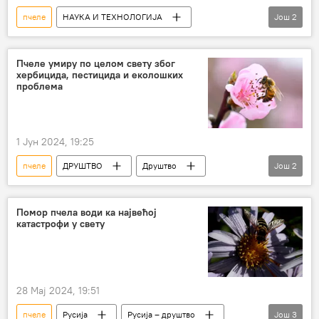
пчеле
НАУКА И ТЕХНОЛОГИЈА
Још
2
Наука и технологија
Друштво
Пчеле умиру по целом свету због
хербицида, пестицида и еколошких
проблема
1 Јун 2024, 19:25
пчеле
ДРУШТВО
Друштво
Још
2
Екологија
Србија – друштво
Помор пчела води ка највећој
катастрофи у свету
28 Мај 2024, 19:51
пчеле
Русија
Русија – друштво
Још
3