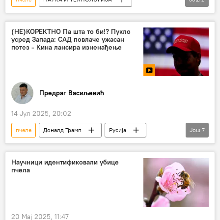
Наука и технологија
Археологија
(НЕ)КОРЕКТНО Па шта то би!? Пукло
усред Запада: САД повлаче ужасан
потез - Кина лансира изненађење
Предраг Васиљевић
14 Јул 2025, 20:02
пчеле
Доналд Трамп
Русија
Још
7
противракетни систем "Патриот"
Украјина
Ђорђа Мелони
Научници идентификовали убице
пчела
Сједињене Америчке Државе
Кина
Светско првенство у ватерполу
(НЕ)КОРЕКТНО
20 Мај 2025, 11:47