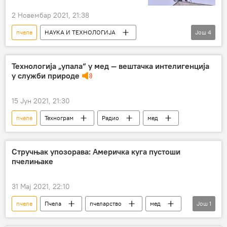
2 Новембар 2021, 21:38
пчеле
НАУКА И ТЕХНОЛОГИЈА
Још
4
зрачење
електромагнетни таласи
5Г мрежа
Живи свет и генетика
Технологија „упала“ у мед — вештачка интелигенција
у служби природе
Наука и технологија
15 Јун 2021, 21:30
пчеле
Технограм
Радио
мед
Стручњак упозорава: Америчка куга пустоши
пчелињаке
31 Мај 2021, 22:10
пчеле
Пчела
пчеларство
мед
Још
1
Друштво