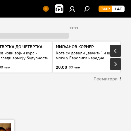
19:00
ТВРТКА ДО ЧЕТВРТКА
МИЉАНОВ КОРНЕР
в нови војни курс -
Кога су довели „вечити“ и шта
 гради армију будућности
могу у Евролиги наредне
сезоне
20:00
60 мин
60 мин
Реемитери