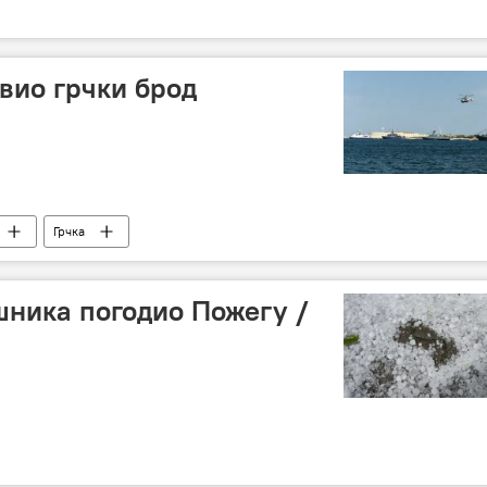
вио грчки брод
Грчка
шника погодио Пожегу /