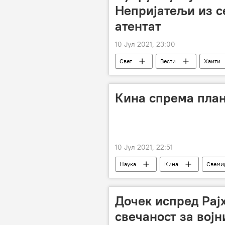
Непријатељи из с
атентат
10 Јул 2021, 23:00
Свет
Вести
Хаити
Кина спрема план
10 Јул 2021, 22:51
Наука
Кина
Свеми
Дочек испред Рај
свечаност за војн