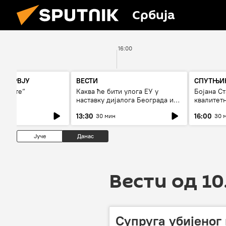
Србија
16:00
НТЕРВЈУ
ВЕСТИ
СПУТЊИК
гњиште“
Каква ће бити улога ЕУ у
Бојана С
наставку дијалога Београда и
квалитет
Приштине?
дуго да 
13:30
16:00
30 мин
30 
Јуче
Данас
Вести од 10
Супруга убијеног