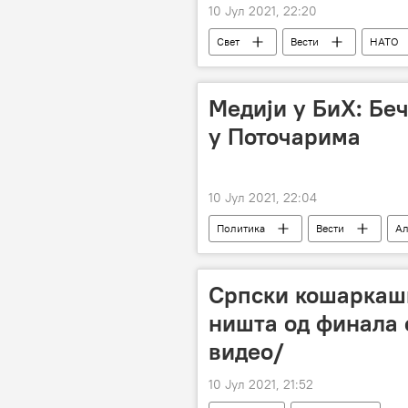
10 Јул 2021, 22:20
Свет
Вести
НАТО
Медији у БиХ: Бе
у Поточарима
10 Јул 2021, 22:04
Политика
Вести
Ал
Комеморација
Сребреница
Српски кошаркаш
ништа од финала 
видео/
10 Јул 2021, 21:52