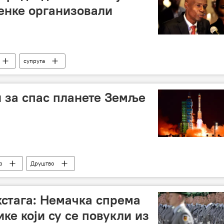
енке организовали
супруга
 за спас планете Земље
р
Друштво
хстага: Немачка спрема
ике који су се повукли из