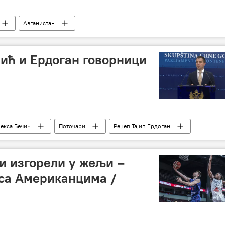
Авганистан
чић и Ердоган говорници
екса Бечић
Поточари
Реџеп Тајип Ердоган
и изгорели у жељи –
са Американцима /