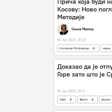
Прича која буди н
Косову: Ново погл
Методије
Сенка Милош
10 Јул 2021, 21:22
Косовска Митровица
мајка
Призренска Богословија
Др
Доказао да је отп
Горе зато што је 
10 Јул 2021, 21:11
Свет
Вести
војник