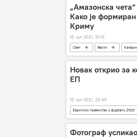
„Амазонска чета“
Како је формиран
Криму
10 Јул 2021, 21:10
Свет
Вести
Катари
Новак открио за к
ЕП
10 Јул 2021, 20:49
Европско првенство у фудбалу 2020
Европско првенство у фудбалу
Фотограф усликао