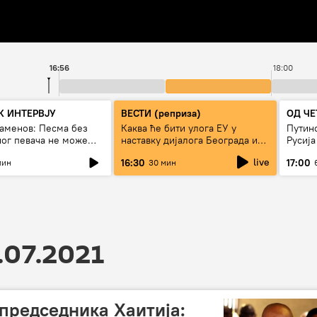
16:56
18:00
 ИНТЕРВЈУ
ВЕСТИ (реприза)
ОД ЧЕ
таменов: Песма без
Каква ће бити улога ЕУ у
Путино
ног певача не може
наставку дијалога Београда и
Русија
живи
Приштине?
live
16:30
17:00
мин
30 мин
.07.2021
 председника Хаитија: