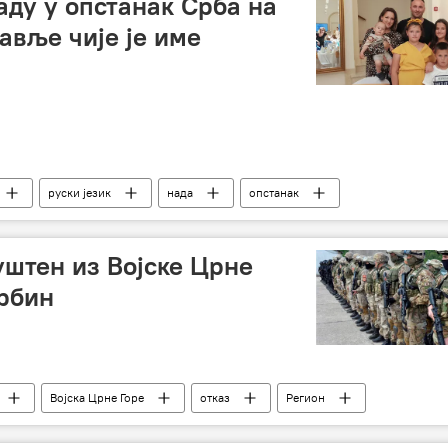
аду у опстанак Срба на
авље чије је име
руски језик
нада
опстанак
уштво
уштен из Војске Црне
Србин
Војска Црне Горе
отказ
Регион