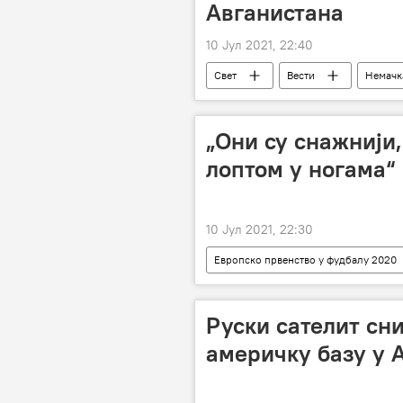
Авганистана
10 Јул 2021, 22:40
Свет
Вести
Немачк
„Они су снажнији,
лоптом у ногама“
10 Јул 2021, 22:30
Европско првенство у фудбалу 2020
Европско првенство у фудбалу
Руски сателит сн
америчку базу у 