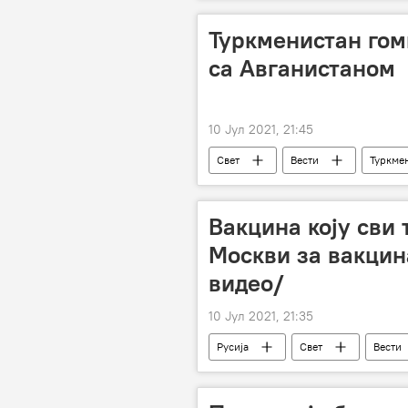
Туркменистан гом
са Авганистаном
10 Јул 2021, 21:45
Свет
Вести
Туркме
Вакцина коју сви 
Москви за вакцин
видео/
10 Јул 2021, 21:35
Русија
Свет
Вести