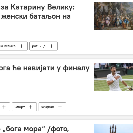
 за Катарину Велику:
 женски батаљон на
на Велика
ратнице
ога ће навијати у финалу
Спорт
Фудбал
Новак Ђоковић
 „бога мора“ /фото,