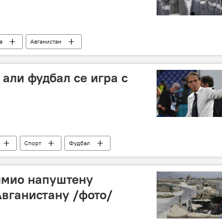
а
Авганистан
 али фудбал се игра с
Спорт
Фудбал
имио напуштену
Авганистану /фото/