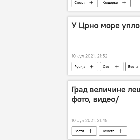
Спорт
Кошарка
У Црно море упло
10 Јул 2021, 21:52
Русија
Свет
Вести
Град величине ле
фото, видео/
10 Јул 2021, 21:48
Вести
Пожега