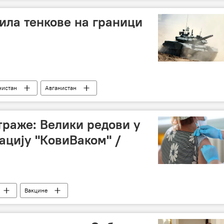
ила тенкове на граници
нистан
Авганистан
траже: Велики редови у
ацију "КовиВаком" /
Вакцине