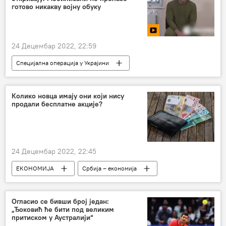
готово никакву војну обуку
24 Децембар 2022, 22:59
Специјална операција у Украјини
Специјална војна операција у Украјини – вести
Русија
Драматичне исповести из Донбаса
Колико новца имају они који нису
продали бесплатне акције?
24 Децембар 2022, 22:45
ЕКОНОМИЈА
Србија – економија
Србија
Економија
Огласио се бивши број један:
„Ђоковић ће бити под великим
притиском у Аустралији“