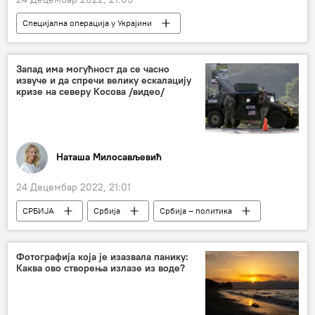
Специјална операција у Украјини
Специјална војна операција у Украјини – вести
Русија
Украјина
Донбас
Запад има могућност да се часно
извуче и да спречи велику ескалацију
кризе на северу Косова /видео/
Наташа Милосављевић
24 Децембар 2022, 21:01
СРБИЈА
Србија
Србија – политика
Косово и Метохија (КиМ)
Од четвртка до четвртка
Фотографија која је изазвала панику:
Каква ово створења излазе из воде?
Анализе и мишљења
Вељко Одаловић
Кфор
Криза на северу КиМ