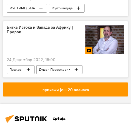
МУЛТИМЕДИЈА
Мултимедија
фото-галерија
Русија
Битка Истока и Запада за Африку |
Пророк
24 Децембар 2022, 19:00
Подкаст
Душан Пророковић
Емисија „Пророк“
прикажи још 20 чланака
Србија