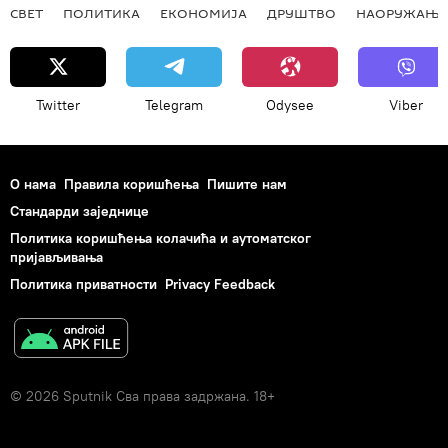
СВЕТ
ПОЛИТИКА
ЕКОНОМИЈА
ДРУШТВО
НАОРУЖАЊЕ
Twitter
Telegram
Odysee
Viber
О нама
Правила коришћења
Пишите нам
Стандарди заједнице
Политика коришћења колачића и аутоматског
пријављивања
Политика приватности
Privacy Feedback
© 2026 Sputnik Сва права задржана. 18+