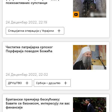
психоактивних супстанци
24 Децембар 2022, 22:19
Специјална операција у Украјини
Специјална војна операција у Украјини – вести
Русија
Драматичне исповести из Донбаса
Честитке патријарха српског
Порфирија поводом Божића
24 Децембар 2022, 22:02
ДРУШТВО
Србија – друштво
Србија
Друштво
Британски премијер бескућнику:
Бавите се бизнисом, интересују ли вас
финансије