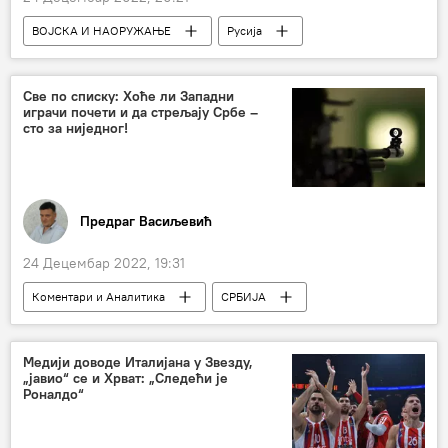
ВОЈСКА И НАОРУЖАЊЕ
Русија
Специјална војна операција у Украјини – вести
Украјина
САД
Војска и наоружање
Све по списку: Хоће ли Западни
играчи почети и да стрељају Србе –
противракетни систем "Патриот"
сто за ниједног!
Предраг Васиљевић
24 Децембар 2022, 19:31
Коментари и Аналитика
СРБИЈА
Србија
Србија – политика
Косово и Метохија (КиМ)
НАТО
Медији доводе Италијана у Звезду,
„јавио“ се и Хрват: „Следећи је
Русија
Роналдо“