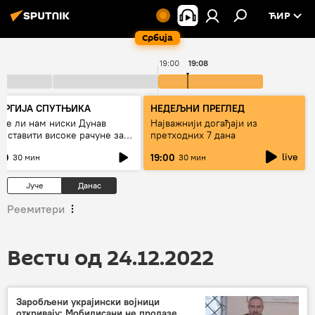
ЋИР
Србија
19:00
19:08
ЕРГИЈА СПУТЊИКА
НЕДЕЉНИ ПРЕГЛЕД
же ли нам ниски Дунав
Најважнији догађаји из
поставити високе рачуне за
претходних 7 дана
рују, или рестрикције
live
30
19:00
30 мин
30 мин
Јуче
Данас
Реемитери
Вести од 24.12.2022
Заробљени украјински војници
откривају: Мобилисани не пролазе