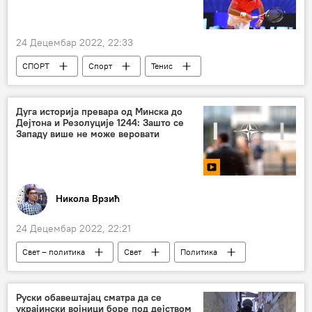
24 Децембар 2022, 22:33
СПОРТ
Спорт
Тенис
Новак Ђоковић
Дуга историја превара од Минска до
Дејтона и Резолуције 1244: Зашто се
Западу више не може веровати
Никола Врзић
24 Децембар 2022, 22:21
Свет – политика
Свет
Политика
Нови Спутњик поредак с Николом Врзићем
Србија – политика
Анализе и мишљења
Руски обавештајац сматра да се
украјински војници боре под дејством