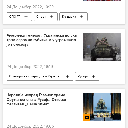
24 Децембар 2022, 19:29
СПОРТ
Спорт
Кошарка
КК Црвена звезда
Амерички генерал: Украјинска војска
трпи огромне губитке и у угроженом
је положају
24 Децембар 2022, 19:19
Специјална операција у Украјини
Русија
Русија – војска и наоружање
Русија – политика
Чаролија испред Главног храма
Оружаних снага Русије: Отворен
Специјална војна операција у Украјини – вести
фестивал „Наша зима“
Украјина
САД
Војска и наоружање
24 Децембар 2022, 19:05