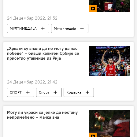
24 Децембар 2022, 21:52
МУЛТИМЕДИЈА
Мултимедија
Видео-клуб
Свет
„Хрвати су знали да не могу да нас
победе“ – бивши капитен Србије се
присетио утакмице из Рија
24 Децембар 2022, 21:42
СПОРТ
Спорт
Кошарка
Милан Мачван
Могу ли украси са јелке да нестану
непримећено – мачка зна