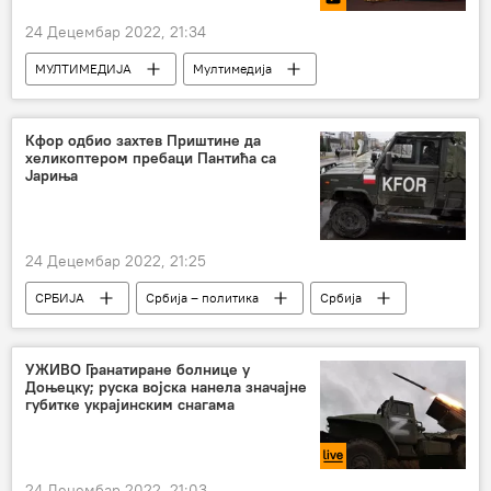
24 Децембар 2022, 21:34
МУЛТИМЕДИЈА
Мултимедија
Видео-клуб
кућни љубимци
Кфор одбио захтев Приштине да
хеликоптером пребаци Пантића са
Јариња
24 Децембар 2022, 21:25
СРБИЈА
Србија – политика
Србија
Политика
Криза на северу КиМ
Косово и Метохија (КиМ)
УЖИВО Гранатиране болнице у
Доњецку; руска војска нанела значајне
губитке украјинским снагама
24 Децембар 2022, 21:03