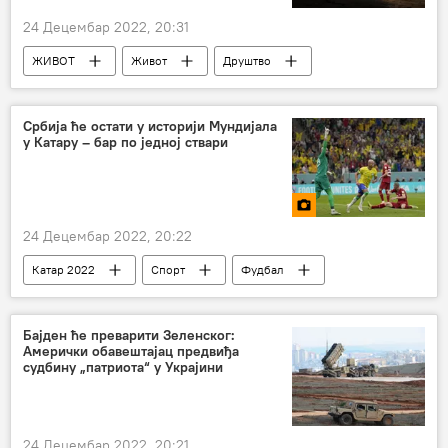
24 Децембар 2022, 20:31
ЖИВОТ
Живот
Друштво
Свет
фотографије
Србија ће остати у историји Мундијала
у Катару – бар по једној ствари
24 Децембар 2022, 20:22
Катар 2022
Спорт
Фудбал
Катар 2022 – Србија
Катар 2022 – мултимедија
Бајден ће преварити Зеленског:
Амерички обавештајац предвиђа
судбину „патриота“ у Украјини
24 Децембар 2022, 20:21