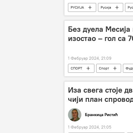
РУСИЈА
Русија
Рус
противракетни систем "Патриот"
Без дуела Месија 
изостао – гол са 
1 Фебруар 2024, 21:09
СПОРТ
Спорт
Фуд
Иза свега стоје д
чији план спрово
Бранкица Ристић
1 Фебруар 2024, 21:05