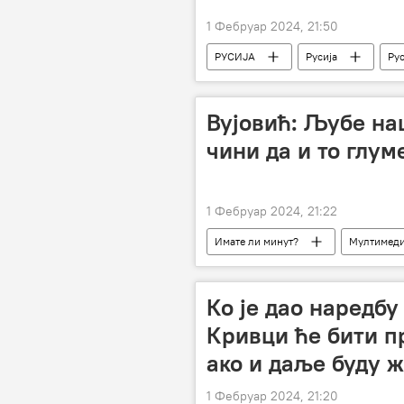
1 Фебруар 2024, 21:50
РУСИЈА
Русија
Рус
Специјална војна операција у Украјин
Вујовић: Љубе наш
чини да и то глум
1 Фебруар 2024, 21:22
Имате ли минут?
Мултимеди
Ко је дао наредбу
Кривци ће бити п
ако и даље буду 
1 Фебруар 2024, 21:20