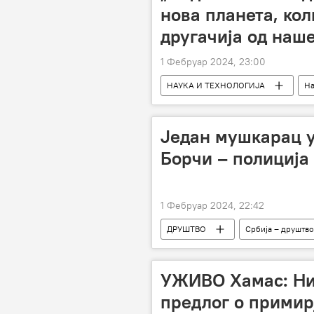
нова планета, кол
другачија од наш
1 Фебруар 2024, 23:00
НАУКА И ТЕХНОЛОГИЈА
На
Један мушкарац у
Борчи – полиција
1 Фебруар 2024, 22:42
ДРУШТВО
Србија – друштво
УЖИВО Хамас: Ни
предлог о примир