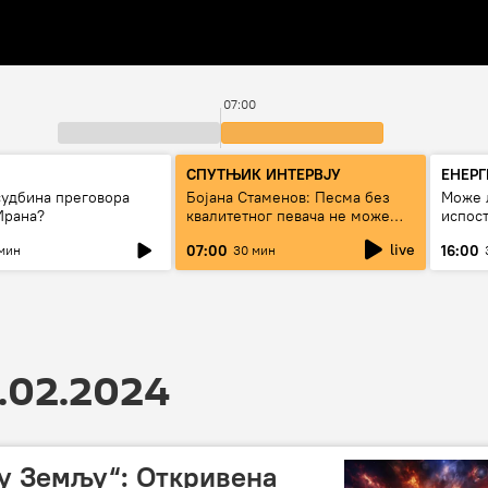
07:00
СПУТЊИК ИНТЕРВЈУ
ЕНЕР
судбина преговора
Бојана Стаменов: Песма без
Може 
Ирана?
квалитетног певача не може
испост
дуго да живи
струју
live
07:00
16:00
мин
30 мин
.02.2024
у Земљу“: Откривена