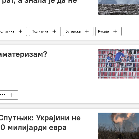
политика
Политика
Бугарска
Русија
ијална војна операција у Украјини – вести
 аматеризам?
бал
 Спутњик: Украјини не
0 милијарди евра