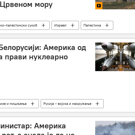
 Црвеном мору
ко-палестински сукоб
Израел
Палестина
 Белорусији: Америка од
а прави нуклеарно
изе и мишљења
Русија – војска и наоружање
ританија
САД
Европа
нуклеарни напад
инистар: Америка
рат, а знала је да не