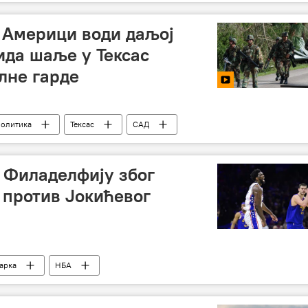
и – вести
Украјина
у Америци води даљој
ида шаље у Тексас
лне гарде
политика
Тексас
САД
 Филаделфију због
против Јокићевог
арка
НБА