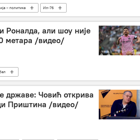
ија – политика
Ил-76
и Роналда, али шоу није
70 метара /видео/
бал
ве државе: Човић открива
ди Приштина /видео/