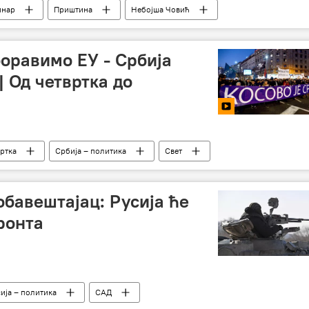
инар
Приштина
Небојша Човић
ар Боцан-Харченко
Квинта
СРБИЈА
боравимо ЕУ - Србија
| Од четвртка до
вртка
Србија – политика
Свет
бавештајац: Русија ће
ронта
ија – политика
САД