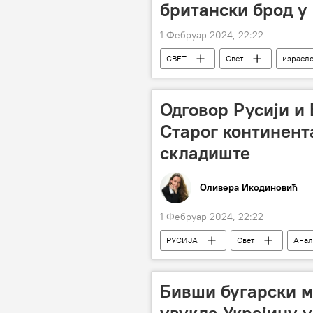
британски брод у
1 Фебруар 2024, 22:22
СВЕТ
Свет
израелс
Хамас
Јемен
Хути
Одговор Русији и
Старог континент
складиште
Оливера Икодиновић
1 Фебруар 2024, 22:22
РУСИЈА
Свет
Анал
нуклеарно оружје
Велика Б
нуклеарни рат
Бивши бугарски м
увукла Украјину у 