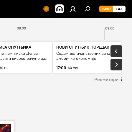
08:00
09:00
ГИЈА СПУТЊИКА
НОВИ СПУТЊИК ПОРЕДАК
ли нам ниски Дунав
Седам величанствених за слом
авити високе рачуне за
америчке економије
, или рестрикције
17:00
30 мин
60 мин
Реемитери