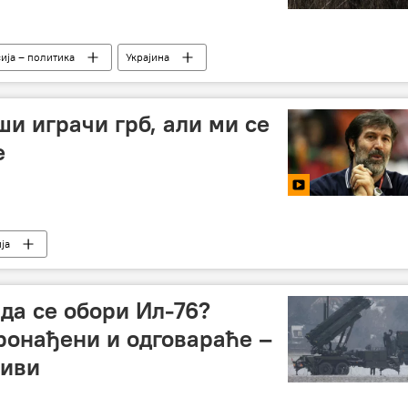
ија – политика
Украјина
и – вести
и играчи грб, али ми се
е
ја
 да се обори Ил-76?
ронађени и одговараће –
живи