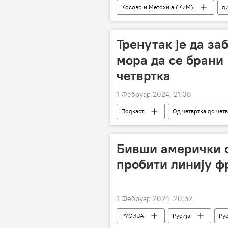
Косово и Метохија (КиМ)
д
Александар Вучић
Александ
Србија
Србија – политика
Тренутак је да за
мора да се брани 
четвртка
1 Фебруар 2024, 21:00
Подкаст
Од четвртка до чет
Свет – политика
Бивши амерички о
пробити линију ф
1 Фебруар 2024, 20:52
РУСИЈА
Русија
Рус