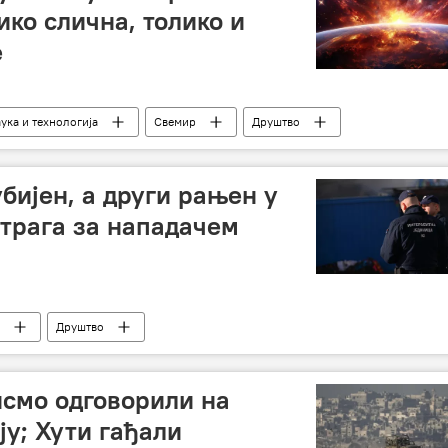
ико слична, толико и
е
ука и технологија
Свемир
Друштво
бијен, а други рањен у
 трага за нападачем
Друштво
смо одговорили на
ју; Хути гађали