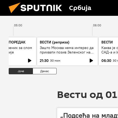
Србија
05:00
06:00
ЊИК ПОРЕДАК
ВЕСТИ (реприза)
ВЕСТИ
анствених за слом
Зашто Москва нема интерес да
Каква је 
кономије
прихвати позив Зеленског на
САД-а и 
примирје?
21:30
06:30
30 мин
30 
Јуче
Данас
Вести од 01
„Подсећа на млад