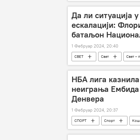
Специјална војна операција у Украјин
Да ли ситуација 
ескалацији: Флор
батаљон Национа
1 Фебруар 2024, 20:40
СВЕТ
Свет
Свет – 
НБА лига казнила
неиграња Ембида 
Денвера
1 Фебруар 2024, 20:37
СПОРТ
Спорт
Кош