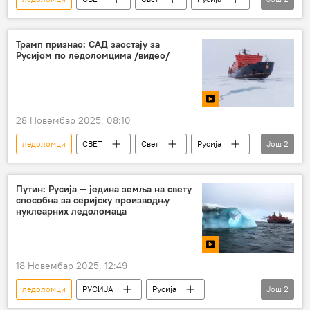
САД
НАТО
Трамп признао: САД заостају за
Русијом по ледоломцима /видео/
28 Новембар 2025, 08:10
ледоломци
СВЕТ
Свет
Русија
Још
2
САД
Доналд Трамп
Путин: Русија ─ једина земља на свету
способна за серијску производњу
нуклеарних ледоломаца
18 Новембар 2025, 12:49
ледоломци
РУСИЈА
Русија
Још
2
Владимир Путин
Арктик