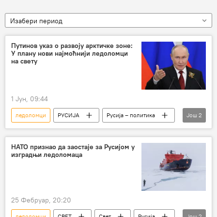
Изабери период
Путинов указ о развоју арктичке зоне:
У плану нови најмоћнији ледоломци
на свету
1 Јун, 09:44
ледоломци
РУСИЈА
Русија – политика
Још
2
Владимир Путин
Арктик
НАТО признао да заостаје за Русијом у
изградњи ледоломаца
25 Фебруар, 20:20
ледоломци
СВЕТ
Свет
Русија
Још
2