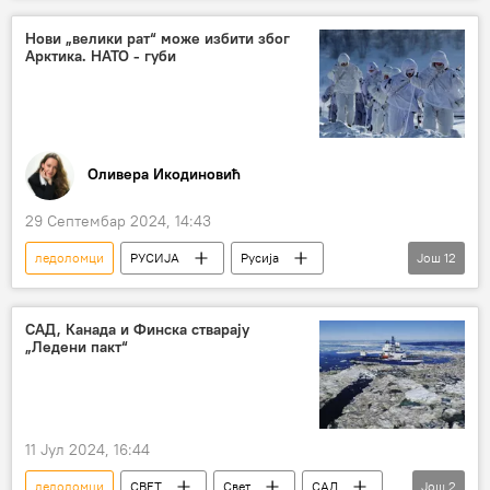
Нови „велики рат“ може избити због
Арктика. НАТО - губи
Оливера Икодиновић
29 Септембар 2024, 14:43
ледоломци
РУСИЈА
Русија
Још
12
Русија – војска и наоружање
Арктик
НАТО
Анализе и мишљења
Свет
САД, Канада и Финска стварају
„Ледени пакт“
САД
нуклеарни ледоломац
Северна флота
ПВО
борбени авиони
бродови
11 Јул 2024, 16:44
геополитика
ледоломци
СВЕТ
Свет
САД
Још
2