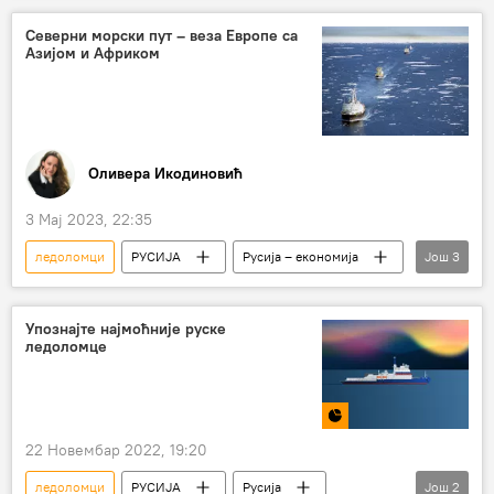
Северни морски пут – веза Европе са
Азијом и Африком
Оливера Икодиновић
3 Мај 2023, 22:35
ледоломци
РУСИЈА
Русија – економија
Још
3
Анализе и мишљења
Северни морски пут
Кина
Упознајте најмоћније руске
ледоломце
22 Новембар 2022, 19:20
ледоломци
РУСИЈА
Русија
Још
2