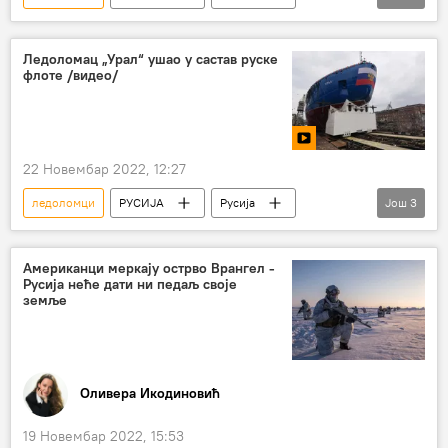
Русија – војска и наоружање
Инфографика
Ледоломац „Урал“ ушао у састав руске
флоте /видео/
22 Новембар 2022, 12:27
ледоломци
РУСИЈА
Русија
Још
3
Русија – војска и наоружање
руска флота
Владимир Путин
Американци меркају острво Врангел -
Русија неће дати ни педаљ своје
земље
Оливера Икодиновић
19 Новембар 2022, 15:53