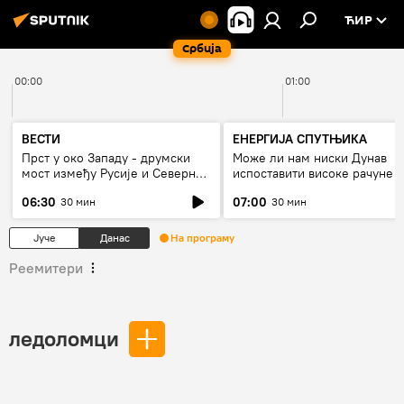
ЋИР
Србија
00:00
01:00
ВЕСТИ
ЕНЕРГИЈА СПУТЊИКА
Прст у око Западу - друмски
Може ли нам ниски Дунав
мост између Русије и Северне
испоставити високе рачуне з
Кореје
струју, или рестрикције
06:30
07:00
30 мин
30 мин
Јуче
Данас
На програму
Реемитери
ледоломци