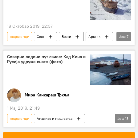
19 Октобар 2019, 22:37
ледоломци
Свет
Вести
Арктик
Још
7
Северни морски пут
Норвешка
савезници
противници
танкери
Северни ледени пут свиле: Кад Кина и
Русија удруже снаге (фото)
природни течни гас
Екологија
Мира Канкараш Тркља
1 Мај 2019, 21:49
ледоломци
Анализе и мишљења
Још
13
Коментари и Аналитика
Евроазија
Владимир Путин
Срећко Ђукић