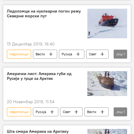
Америка
Русија
Ледоломци на нуклеарни погон режу
Северни морски пут
15 Децембар 2019, 16:40
ледоломци
Вести
Русија
Свет
Још
1
Северни морски пут
Амерички лист: Америка губи од
Русије у трци за Арктик
20 Новембар 2019, 11:54
ледоломци
Русија
Свет
Вести
Још
1
Арктик
Шта смера Америка на Арктику