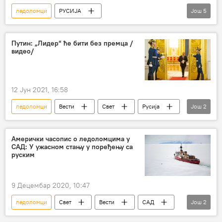
ледоломци
РУСИЈА
Још
5
Русија – војска и наоружање
Русија – политика
САД
Арктик
Путин: „Лидер“ ће бити без премца /
видео/
Анализе и мишљења
12 Јун 2021, 16:58
ледоломци
Вести
Свет
Русија
Још
2
Владимир Путин
флота
Амерички часопис о ледоломцима у
САД: У ужасном стању у поређењу са
руским
9 Децембар 2020, 10:47
ледоломци
Свет
Вести
САД
Још
2
ужас
Русија