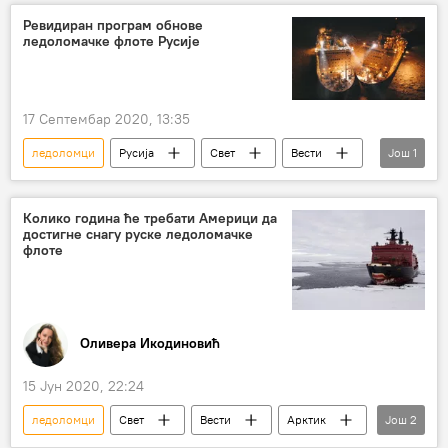
Ревидиран програм обнове
ледоломачке флоте Русије
17 Септембар 2020, 13:35
ледоломци
Русија
Свет
Вести
Још
1
изградња
Колико година ће требати Америци да
достигне снагу руске ледоломачке
флоте
Оливера Икодиновић
15 Јун 2020, 22:24
ледоломци
Свет
Вести
Арктик
Још
2