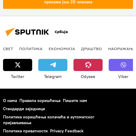
прикажи још 20 чланака
Александар Абрамов
Андреј Островски
транспорт
Северни морски пут
Арктик
Суецки канал
терет
Србија
Појас и пут
морски Пут свиле
СВЕТ
ПОЛИТИКА
ЕКОНОМИЈА
ДРУШТВО
НАОРУЖАЊЕ
Twitter
Telegram
Odysee
Viber
О нама
Правила коришћења
Пишите нам
Стандарди заједнице
Политика коришћења колачића и аутоматског
пријављивања
Политика приватности
Privacy Feedback