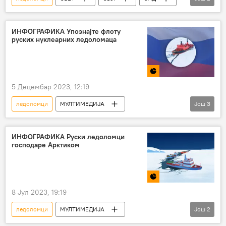
Канада
Финска
ИНФОГРАФИКА Упознаjте флоту
руских нуклеарних ледоломаца
5 Децембар 2023, 12:19
ледоломци
МУЛТИМЕДИЈА
Још
3
Мултимедија
Инфографика
нуклеарни ледоломац
ледоломац Арктика
ИНФОГРАФИКА Руски ледоломци
господаре Арктиком
8 Јул 2023, 19:19
ледоломци
МУЛТИМЕДИЈА
Још
2
Мултимедија
Инфографика
Русија