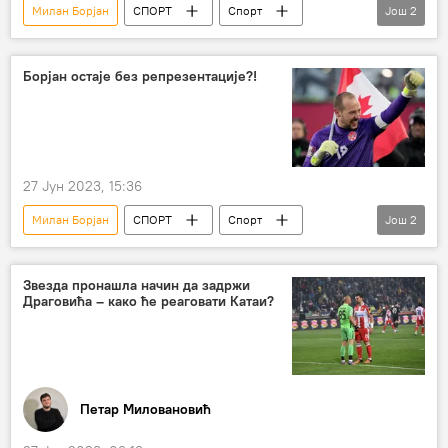
Милан Борјан
СПОРТ
Спорт
Још
2
Фудбал
ФК Црвена звезда
Борјан остаје без репрезентације?!
27 Јун 2023, 15:36
Милан Борјан
СПОРТ
Спорт
Још
2
Фудбал
Канада
Звезда пронашла начин да задржи
Драговића – како ће реаговати Катаи?
Петар Миловановић