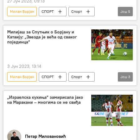
27 Јун 2023, 09:13
Милан Борјан
СПОРТ
Спорт
Још
5
Фудбал
ФК Црвена звезда
Александар Драговић
Александар Катаи
Милијаш за Спутњик о Борјану и
Катаију: „Звезда је већа од сваког
Анализе и мишљења
појединца“
3 Јун 2023, 13:14
Милан Борјан
СПОРТ
Спорт
Још
3
Фудбал
ФК Црвена звезда
Александар Катаи
„Израелска кухиња“ замирисала јако
на Маракани – многима се не свиђа
Петар Миловановић