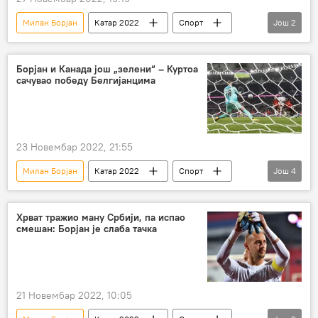
Милан Борјан
Катар 2022
Спорт
Још
2
Катар 2022 – мултимедија
Фудбал
Борјан и Канада још „зелени“ – Куртоа
сачувао победу Белгијанцима
23 Новембар 2022, 21:55
Милан Борјан
Катар 2022
Спорт
Још
4
Фудбал
Катар 2022 – извештаји
Белгија
Канада
Хрват тражио ману Србији, па испао
смешан: Борјан је слаба тачка
21 Новембар 2022, 10:05