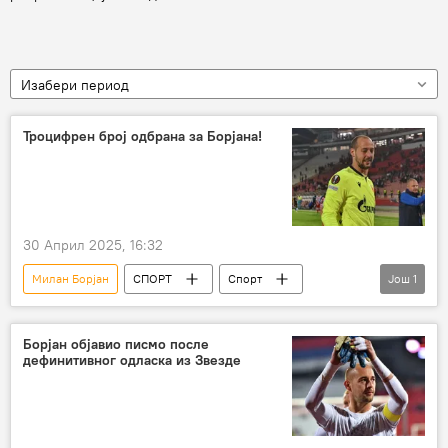
Изабери период
Троцифрен број одбрана за Борјана!
30 Април 2025, 16:32
Милан Борјан
СПОРТ
Спорт
Још
1
Фудбал
Борјан објавио писмо после
дефинитивног одласка из Звезде