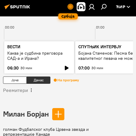
ЋИР
Србија
00:00
01:00
ВЕСТИ
СПУТЊИК ИНТЕРВЈУ
Каква је судбина преговора
Бојана Стаменов: Песма без
САД-а и Ирана?
квалитетног певача не може
дуго да живи
06:30
07:00
30 мин
30 мин
Јуче
Данас
На програму
Реемитери
Милан Борјан
голман Фудбалског клуба Црвена звезда и
репрезентације Канаде