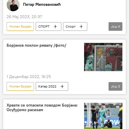
Петар Миловановић
26 Мај 2023, 20:37
Милан Борјан
СПОРТ
Спорт
Још
4
Фудбал
Чукарички ФК
ФК Црвена звезда
Анализе и мишљења
Борјанов поклон ривалу /фото/
1 Децембар 2022, 16:25
Милан Борјан
Катар 2022
Још
3
Катар 2022 – мултимедија
Спорт
Фудбал
Хрвати се огласили поводом Борјана:
Осуђујемо расизам