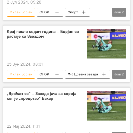
2 Јул 2024, 09:28
Милан Борјан
СПОРТ
Спорт
Још
2
Фудбал
ФК Црвена звезда
Крај после седам година – Борјан се
растаје са Звездом
25 Јун 2024, 08:31
Милан Борјан
СПОРТ
ФК Црвена звезда
Још
2
Спорт
Фудбал
„Враћам се“ – Звезда јача за хероја
ког је „прецртао“ Бахар
22 Мај 2024, 11:11