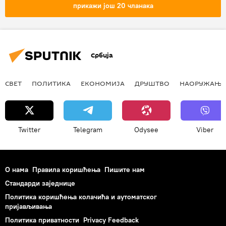
прикажи још 20 чланака
Србија
СВЕТ
ПОЛИТИКА
ЕКОНОМИЈА
ДРУШТВО
НАОРУЖАЊЕ
Twitter
Telegram
Odysee
Viber
О нама
Правила коришћења
Пишите нам
Стандарди заједнице
Политика коришћења колачића и аутоматског
пријављивања
Политика приватности
Privacy Feedback