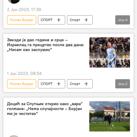
2 Јун 2023, 17:39
Милан Борјан
СПОРТ
Спорт
Још
4
Фудбал
ФК Црвена звезда
Александар Катаи
Анализе и мишљења
Звезди је дао године и срце –
Израелац га прецртао после два дана:
„Нисам ово заслужио“
1 Јун 2023, 08:54
Милан Борјан
СПОРТ
Спорт
Још
2
Фудбал
ФК Црвена звезда
Доцић за Спутњик открио како „вара“
голмане: „Нема случајности – Борјан
ми је честитао“