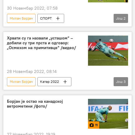
30 Новембар 2022, 07:58
Милан Борјан
СПОРТ
Још
2
Катар 2022 – вести
Спорт
Фудбал
Хрвати су га назвали „усташом“ –
добили су три прста и одговор:
„Осмехом на примитивце“ /видео/
28 Новембар 2022, 08:14
Милан Борјан
Катар 2022
Још
3
Катар 2022 – вести
Спорт
Фудбал
Борјан је остао на канадској
ветрометини /фото/
11
27 Новембар 2022, 19:19