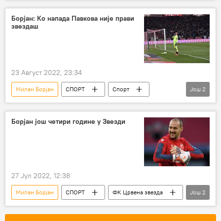
Фудбал
ФК Црвена звезда
Видео-клуб
Борјан: Ко напада Павкова није прави
звездаш
23 Август 2022, 23:34
Милан Борјан
СПОРТ
Спорт
Још
2
Фудбал
Милан Павков
Борјан још четири године у Звезди
27 Јул 2022, 12:38
Милан Борјан
СПОРТ
ФК Црвена звезда
Још
2
Спорт
Фудбал