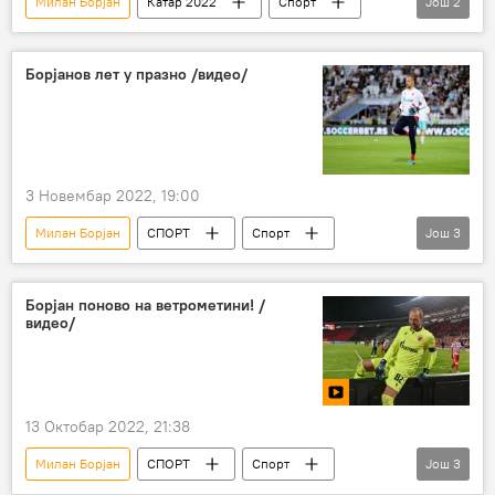
Милан Борјан
Катар 2022
Спорт
Још
2
Фудбал
Катар 2022 – вести
Борјанов лет у празно /видео/
3 Новембар 2022, 19:00
Милан Борјан
СПОРТ
Спорт
Још
3
Фудбал
ФК Црвена звезда
Видео-клуб
Борјан поново на ветрометини! /
видео/
13 Октобар 2022, 21:38
Милан Борјан
СПОРТ
Спорт
Још
3