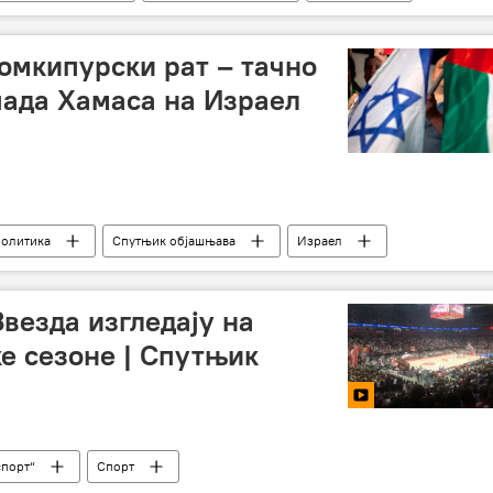
Јомкипурски рат – тачно
пада Хамаса на Израел
политика
Спутњик објашњава
Израел
Палестина
Египат
Сирија
везда изгледају на
е сезоне | Спутњик
спорт“
Спорт