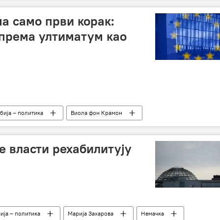
а само први корак:
спрема ултиматум као
бија – политика
Виола фон Крамон
нкције
Европски парламент
е власти рехабилитују
ија – политика
Марија Захарова
Немачка