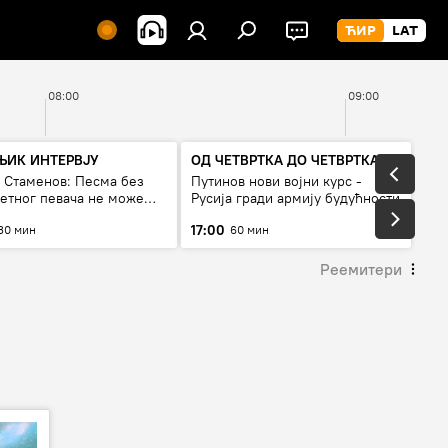
08:00
09:00
ЊИК ИНТЕРВЈУ
ОД ЧЕТВРТКА ДО ЧЕТВРТКА
а Стаменов: Песма без
Путинов нови војни курс -
тетног певача не може
Русија гради армију будућности
а живи
17:00
30 мин
60 мин
Реемитери