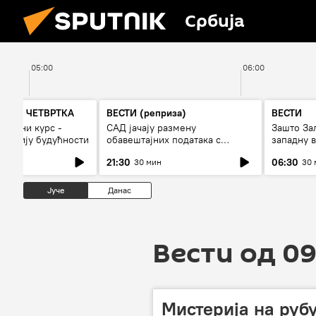
Србија
05:00
06:00
А ДО ЧЕТВРТКА
ВЕСТИ (реприза)
ВЕСТИ
 војни курс -
САД јачају размену
Зашто За
и армију будућности
обавештајних података с
западну в
Кијевом
21:30
06:30
30 мин
30 
Јуче
Данас
Вести од 09
Мистерија на руб