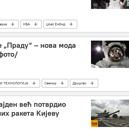
арка
НБА
Џоел Ембид
е „Праду“ – нова мода
фото/
 И ТЕХНОЛОГИЈА
Свемир
Друштво
јден већ потврдио
их ракета Кијеву