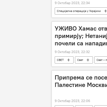
9 Октобар 2023, 22:34
Специјална операција у Украјини
Специјална војна операција у Украји
УЖИВО Хамас отв
примирју; Нетаниј
почели са напади
9 Октобар 2023, 22:32
СВЕТ
Свет
Свет – 
израелско-палестински сукоб
Припрема се посе
Палестине Москв
9 Октобар 2023, 22:06