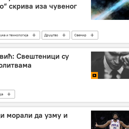
о“ скрива иза чувеног
ука и технологија
Друштво
Свемир
вић: Свештеници су
молитвама
ја
и морали да узму и