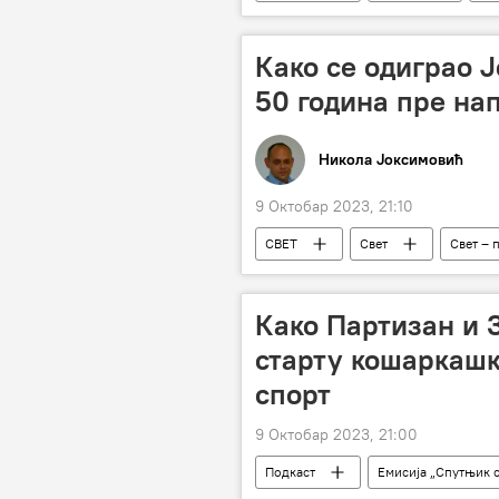
Нацисти
Како се одиграо 
50 година пре на
Никола Јоксимовић
9 Октобар 2023, 21:10
СВЕТ
Свет
Свет – 
израелско-палестински сукоб
Како Партизан и З
старту кошаркашк
спорт
9 Октобар 2023, 21:00
Подкаст
Емисија „Спутњик 