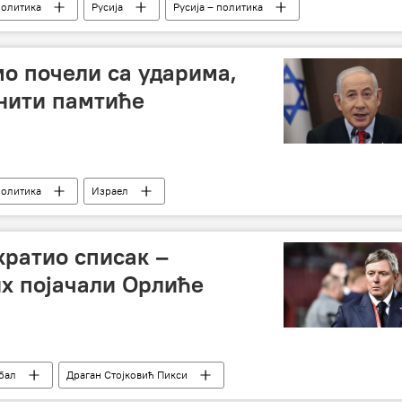
политика
Русија
Русија – политика
мо почели са ударима,
нити памтиће
политика
Израел
кратио списак –
х појачали Орлиће
бал
Драган Стојковић Пикси