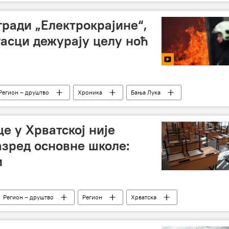
гради „Електрокрајине“,
асци дежурају целу ноћ
Регион – друштво
Хроника
Бања Лука
е у Хрватској није
азред основне школе:
и
Регион – друштво
Регион
Хрватска