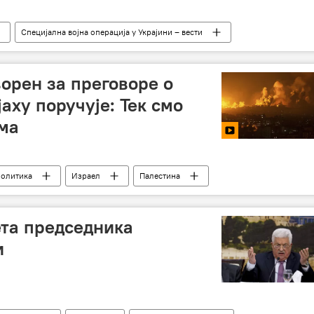
Специјална војна операција у Украјини – вести
ни – уживо
Русија
Украјина
орен за преговоре о
аху поручује: Тек смо
ма
политика
Израел
Палестина
Појас Газе
та председника
и