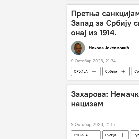
Претња санкцијам
Запад за Србију 
онај из 1914.
Никола Јоксимовић
9 Октобар 2023, 21:34
СРБИЈА
Србија
Ср
Косово и Метохија (КиМ)
са
Захарова: Немачк
нацизам
9 Октобар 2023, 21:15
РУСИЈА
Русија
Рус