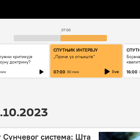
07:00
СПУТЊИК ИНТЕРВЈУ
СПУТ
лужни критикује
„Приче уз огњиште“
Бојан
ојну доктрину?
квали
дуго д
live
07:00
16:00
мин
30 мин
.10.2023
у Сунчевог система: Шта