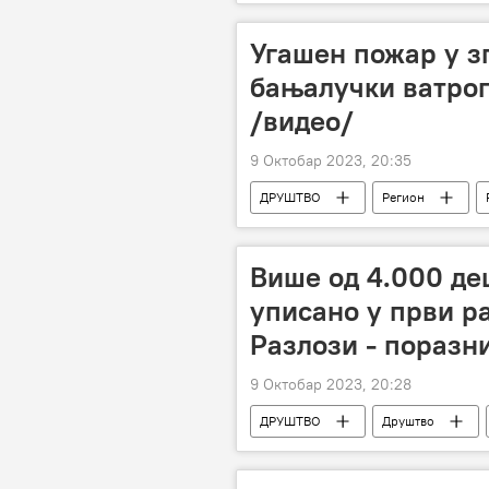
Угашен пожар у з
бањалучки ватрог
/видео/
9 Октобар 2023, 20:35
ДРУШТВО
Регион
пожар
Више од 4.000 дец
уписано у први р
Разлози - поразн
9 Октобар 2023, 20:28
ДРУШТВО
Друштво