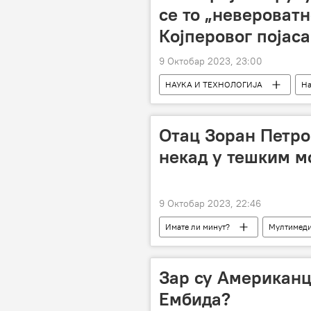
се то „невероватн
Којперовог појаса
9 Октобар 2023, 23:00
НАУКА И ТЕХНОЛОГИЈА
На
Отац Зоран Петро
некад у тешким 
9 Октобар 2023, 22:46
Имате ли минут?
Мултимеди
Зар су Американц
Ембида?