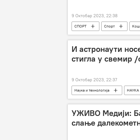
9 Октобар 2023, 22:38
СПОРТ
Спорт
Кош
И астронаути нос
стигла у свемир /
9 Октобар 2023, 22:37
Наука и технологија
НАУКА
УЖИВО Медији: Ба
слање далекометн