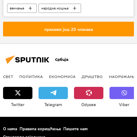
венчање
народна ношња
црногорац
Друштво
Косово и Метохија (КиМ)
прикажи још 20 чланака
Богородица Љевишка
Србија
СВЕТ
ПОЛИТИКА
ЕКОНОМИЈА
ДРУШТВО
НАОРУЖАЊЕ
Twitter
Telegram
Odysee
Viber
О нама
Правила коришћења
Пишите нам
Стандарди заједнице