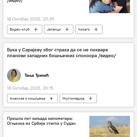
/видео/
18 Октобар 2020, 20:35
Видео-клуб
Јапанци
Чикаго
Чикаго
народњаци
Бука у Сарајеву због страха да се не покваре
планови западних бошњачких спонзора /видео/
Тања Трикић
18 Октобар 2020, 20:15
Анализе и мишљења
Мултимедија
Видео
Дејтонски споразум
Милорад Додик
Бакир Изетбеговић
Прешла пет хиљада километара:
Огњенка из Србије стигла у Судан
евроинтеграције
Босна и Херцеговина (БиХ)