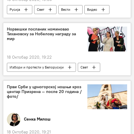
Русија
Свет
Вести
Видео
Мултимедија
Моја Русија
Норвешки посланик номиновао
Тихановску за Нобелову награду за
мир
18 Октобар 2020, 19:22
Избори и протести у Белорусији
Свет
Вести
Нобелова награда за мир
Светлана Тихановска
Белорусија
Први Срби у црногорској ношњи кроз
центар Призрена — после 20 година /
Европа
фото/
Сенка Милош
18 Октобар 2020, 19:21