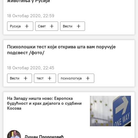
животиња у Русији
18 Октобар 2020, 22:59
Русија
Свет
Вести
животиње
заштита
Друштво
Психолошки тест који открива шта вам поручује
подсвест /фото/
18 Октобар 2020, 22:45
Вести
тест
психологија
подсвест
Друштво
На Западу ништа ново: Европска
будућност и крах дијалога о судбини
Косова
Душан Пророковић