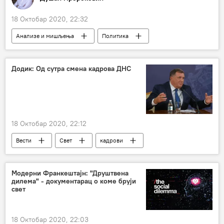
18 Октобар 2020, 22:32
Анализе и мишљења
Политика
Вести
Дијалог Београда и Приштине
Мирослав Лајчак
евроинтеграције
Додик: Од сутра смена кадрова ДНС
Емисија „Пророк“
Косово и Метохија (КиМ)
Брисел
Запад
18 Октобар 2020, 22:12
Вести
Свет
кадрови
Регион
Модерни Франкештајн: "Друштвена
дилема" - документарац о коме бруји
свет
18 Октобар 2020, 22:03