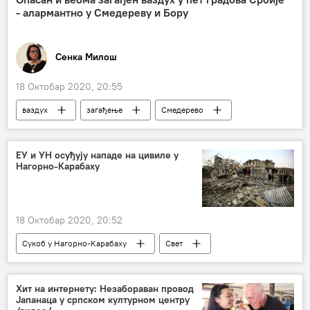
- алармантно у Смедереву и Бору
Сенка Милош
18 Октобар 2020, 20:55
ваздух
загађење
Смедерево
Екологија
животна средина
Здравље
канцер
план
ЕУ и УН осуђују нападе на цивиле у
Нагорно-Карабаху
Кина
Србија
Друштво
Бор
18 Октобар 2020, 20:52
Сукоб у Нагорно-Карабаху
Свет
Вести
УН
Хит на интернету: Незабораван провод
Јапанаца у српском културном центру