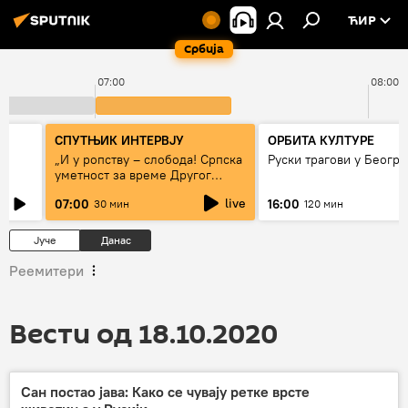
ЋИР
Србија
07:00
08:00
СПУТЊИК ИНТЕРВЈУ
ОРБИТА КУЛТУРЕ
„И у ропству – слобода! Српска
Руски трагови у Београ
уметност за време Другог
светског рата“
live
07:00
16:00
30 мин
120 мин
Јуче
Данас
Реемитери
Вести од 18.10.2020
Сан постао јава: Како се чувају ретке врсте