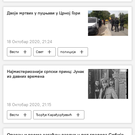
производи
Двоје мртвих у пуцњави у Црној Гори
18 Октобар 2020, 21:24
Вести
Свет
полиција
Црна Гора
Регион
Најмистериознији српски принц: Јунак
из давних времена
18 Октобар 2020, 21:15
Вести
Ђорђе Карађорђевић
историја
занимљивости
Друштво
Опасан и веома загађен ваздух у пет градова Србије