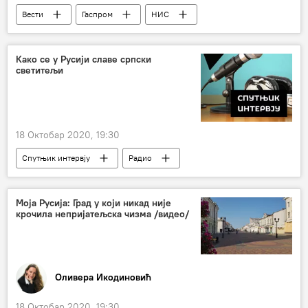
Вести
Гаспром
НИС
термоелектрана
кашњење
Панчево
Како се у Русији славе српски
светитељи
18 Октобар 2020, 19:30
Спутњик интервју
Радио
Руска православна црква
појање
Свети Сава
Моја Русија: Град у који никад није
крочила непријатељска чизма /видео/
Оливера Икодиновић
18 Октобар 2020, 19:30