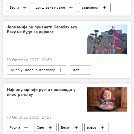
Вести
друштвене мреже
зависност
документарни филм
Нетфликс
Фејсбук
Друштво
Јерменија ће признати Карабах ако
Баку не буде за дијалог
18 Октобар 2020, 21:39
Сукоб у Нагорно-Карабаху
Свет
Вести
Јерменија
Азербејџан
Најпопуларнији руски производи у
иностранству
18 Октобар 2020, 21:27
Русија
Свет
Вести
извоз