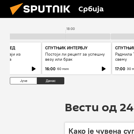
Србија
18:00
РЕГЛЕД
СПУТЊИК ИНТЕРВЈУ
СПУТЊИК
огађаји из
Постоји ли рецепт за успешну
Радмила 
7 дана
везу или брак
свему
16:00
17:00
60 мин
30 
Јуче
Данас
Вести од 24
Како је чувена с