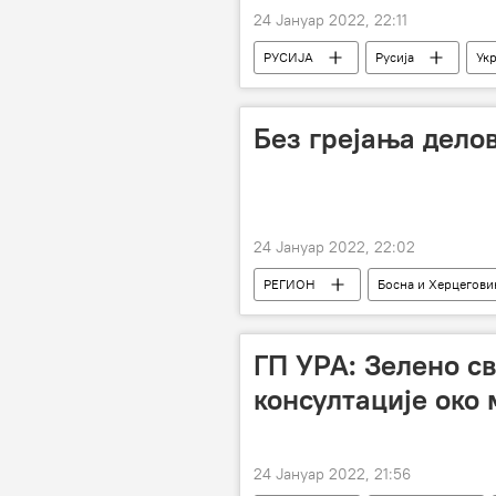
24 Јануар 2022, 22:11
РУСИЈА
Русија
Укр
Без грејања делов
24 Јануар 2022, 22:02
РЕГИОН
Босна и Херцегови
ГП УРА: Зелено св
консултације око
24 Јануар 2022, 21:56