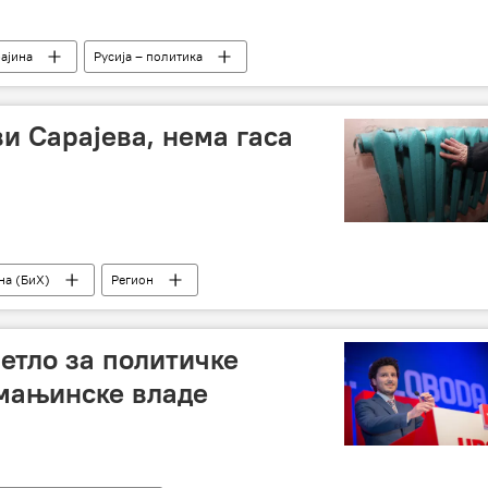
ајина
Русија – политика
и Сарајева, нема гаса
на (БиХ)
Регион
етло за политичке
 мањинске владе