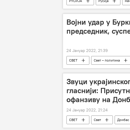
РУСИЈА
Русија
ма
Лепе вести
Војни удар у Бур
председник, сусп
24 Јануар 2022, 21:39
СВЕТ
Свет – политика
Звуци украјинског
гласнији: Присутн
офанзиву на Дон
24 Јануар 2022, 21:24
СВЕТ
Свет
Донбас