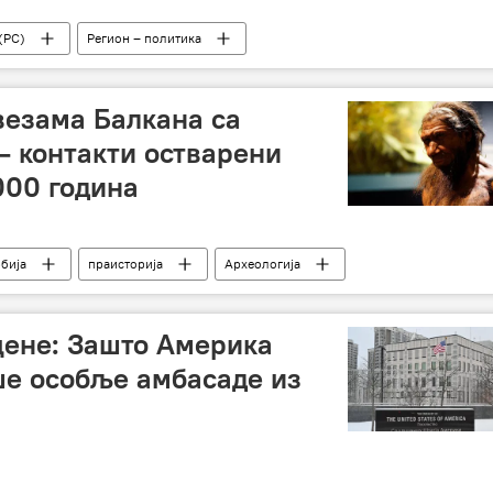
(РС)
Регион – политика
везама Балкана са
– контакти остварени
000 година
бија
праисторија
Археологија
н
цене: Зашто Америка
ше особље амбасаде из