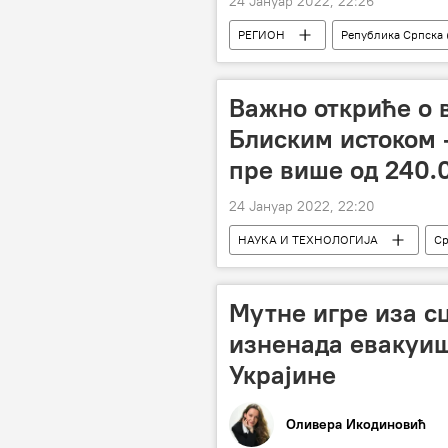
24 Јануар 2022, 22:26
РЕГИОН
Република Српска 
Босна и Херцеговина (БиХ)
Важно откриће о 
Блиским истоком 
пре више од 240.
24 Јануар 2022, 22:20
НАУКА И ТЕХНОЛОГИЈА
Ср
Наука и технологија
Магази
Мутне игре иза с
изненада евакуи
Украјине
Оливера Икодиновић