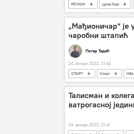
РЕГИОН
Црна Гора
„Мађионичар“ је 
чаробни штапић
Петар Тадић
24 Јануар 2022, 21:42
СПОРТ
Спорт
НБА
Талисман и колега
ватрогасној једин
24 Јануар 2022, 21:41