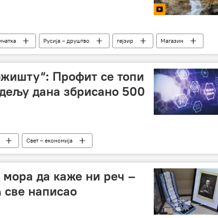
мчатка
Русија – друштво
гејзир
Магазин
ржишту“: Профит се топи
едељу дана збрисано 500
Свет – економија
 мора да каже ни реч –
ћ све написао