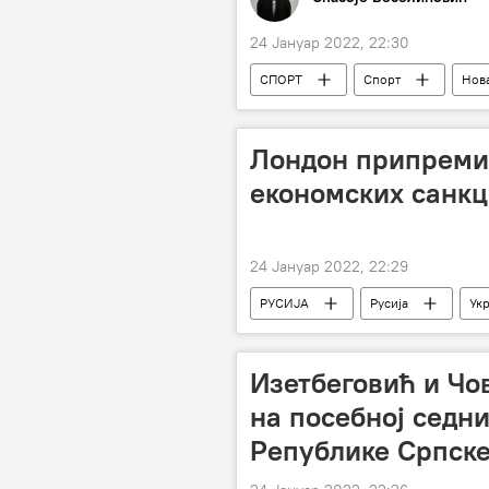
24 Јануар 2022, 22:30
СПОРТ
Спорт
Нов
Лондон припреми
економских санкц
24 Јануар 2022, 22:29
РУСИЈА
Русија
Укр
Борис Џонсон
Изетбеговић и Чо
на посебној седн
Републике Српск