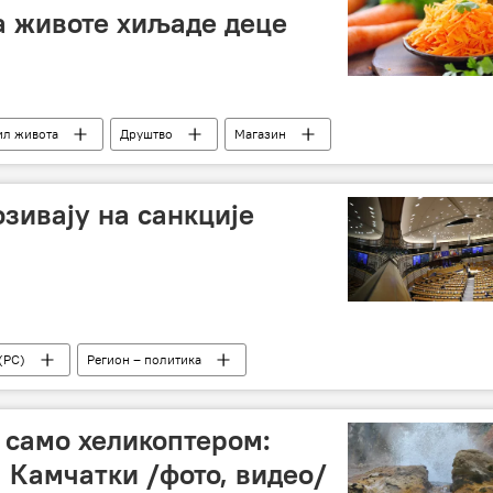
а животе хиљаде деце
ил живота
Друштво
Магазин
зивају на санкције
(РС)
Регион – политика
и само хеликоптером:
а Камчатки /фото, видео/