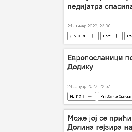
педијатра спасил
24 Јануар 2022, 23:00
ДРУШТВО
Свет
Ст
Европосланици по
Додику
24 Јануар 2022, 22:57
РЕГИОН
Република Српска 
Босна и Херцеговина (БиХ)
Може јој се прић
Долина гејзира н