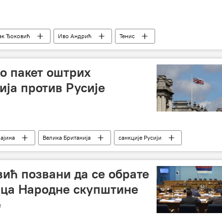
ак Ђоковић
Иво Андрић
Тенис
о пакет оштрих
ија против Русије
ајина
Велика Британија
санкције Русији
вић позвани да се обрате
ица Народне скупштине
е