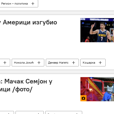
Регион – политика
у Америци изгубио
Никола Јокић
Денвер Нагетс
Кошарка
: Мачак Семјон у
ици /фото/