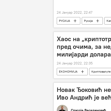
24 Јануар 2022, 22:47
РУСИЈА
Русија
Ка
Хаос на „криптот
пред очима, за н
милијарди долара
24 Јануар 2022, 22:35
ЕКОНОМИЈА
Криптовалуте
Новак Ђоковић не
Иво Андрић је ве
Спасоје Веселиновић