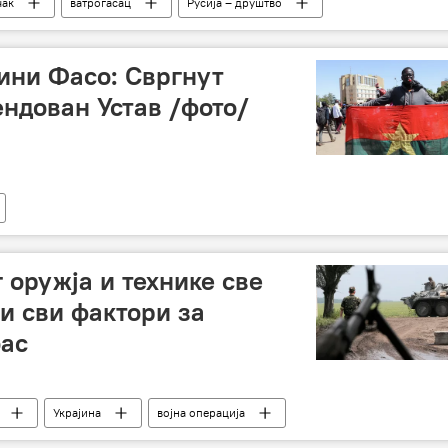
чак
ватрогасац
Русија – друштво
кини Фасо: Свргнут
ендован Устав /фото/
 оружја и технике све
и сви фактори за
бас
Украјина
војна операција