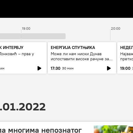
19:00
20:00
 ИНТЕРВЈУ
ЕНЕРГИЈА СПУТЊИКА
НЕДЕ
Тонковић – прва у
Може ли нам ниски Дунав
Најваж
испоставити високе рачуне за
претхо
струју, или рестрикције
17:30
19:00
мин
30 мин
.01.2022
упа многима непознатог