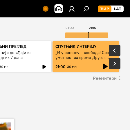
21:00
21:15
ЉНИ ПРЕГЛЕД
СПУТЊИК ИНТЕРВЈУ
нији догађаји из
„И у ропству – слобода! Српска
дних 7 дана
уметност за време Другог
светског рата“
live
21:00
30 мин
30 мин
Реемитери