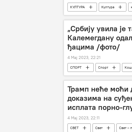
КУЛТУРА
Култура
9. мај (Дан победе на фашизмом)
„Србију увила је т
Калемегдану ода
ђацима /фото/
4 Мај 2023, 22:21
СПОРТ
Спорт
Кош
Трамп неће моћи д
доказима на суђе
исплата порно-г
4 Мај 2023, 22:11
СВЕТ
Свет
Свет – 