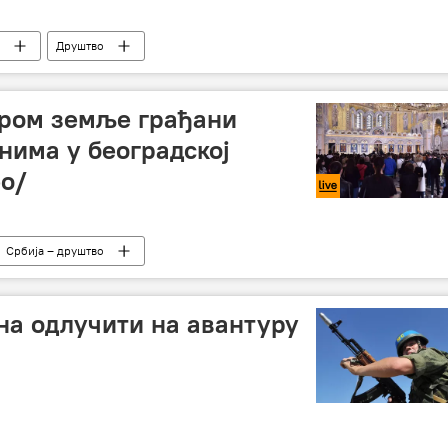
Друштво
ибникар“ у Београду
иром земље грађани
нима у београдској
ео/
Србија – друштво
ибникар“ у Београду
ина одлучити на авантуру