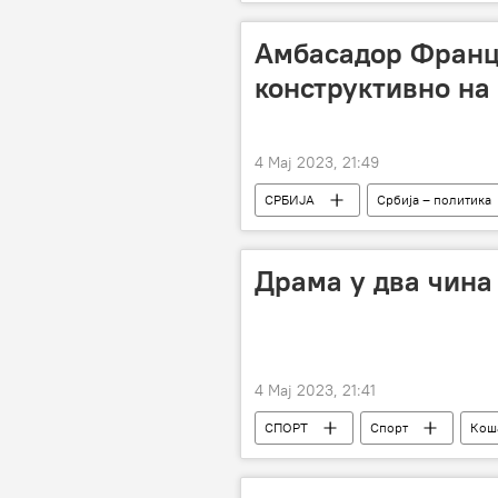
школа
малолетници
Масовна пуцњава у ОШ „Владислав Р
Амбасадор Франц
конструктивно н
4 Мај 2023, 21:49
СРБИЈА
Србија – политика
Драма у два чина 
4 Мај 2023, 21:41
СПОРТ
Спорт
Кош