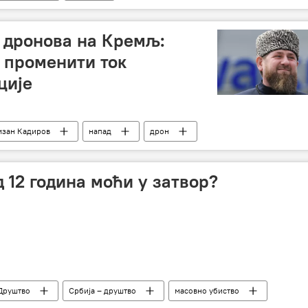
 дронова на Кремљ:
 променити ток
ције
мзан Кадиров
напад
дрон
д 12 година моћи у затвор?
Друштво
Србија – друштво
масовно убиство