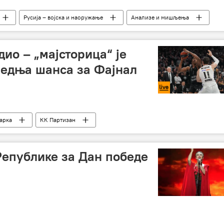
Русија – војска и наоружање
Анализе и мишљења
и – вести
Придњестровље
миротворци
ија
Украјина
ио – „мајсторица“ је
ледња шанса за Фајнал
арка
КК Партизан
Републике за Дан победе