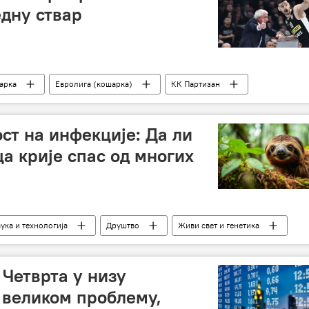
едну ствар
арка
Евролига (кошарка)
КК Партизан
ст на инфекције: Да ли
а крије спас од многих
ука и технологија
Друштво
Живи свет и генетика
 Четврта у низу
 великом проблему,