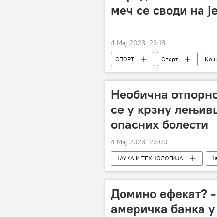
меч се своди на ј
4 Мај 2023, 23:18
СПОРТ
Спорт
Кош
Необична отпорно
се у крзну лењивц
опасних болести
4 Мај 2023, 23:00
НАУКА И ТЕХНОЛОГИЈА
На
медицина
Домино ефекат? -
америчка банка у