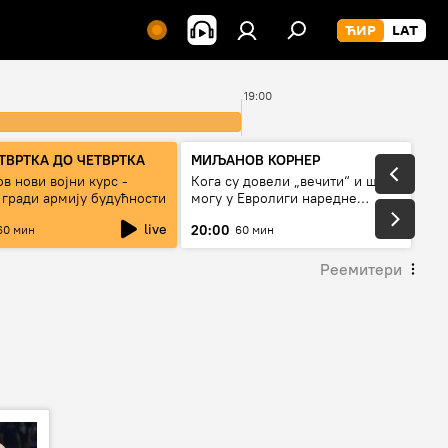
19:00
ТВРТКА ДО ЧЕТВРТКА
МИЉАНОВ КОРНЕР
в нови војни курс -
Кога су довели „вечити“ и шта
 гради армију будућности
могу у Евролиги наредне
сезоне
live
20:00
60 мин
60 мин
Реемитери