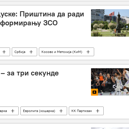
казна
ибникар“ у Београду
уске: Приштина да ради
а формирању ЗСО
Србија
Косово и Метохија (КиМ)
– за три секунде
арка
Евролига (кошарка)
КК Партизан