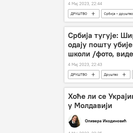
4 Мај 2023, 22:44
ДРУШТВО
Србија – друштво
Масовна пуцњава у ОШ „Владислав Р
Србија тугује: Ш
одају пошту убије
школи /фото, вид
4 Мај 2023, 22:43
ДРУШТВО
Друштво
Масовна пуцњава у ОШ „Владислав Р
Хоће ли се Украј
у Молдавији
Оливера Икодиновић