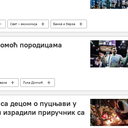
Свет – економија
Банке и берза
помоћ породицама
арка
Лука Дончић
ибникар“ у Београду
 са децом о пуцњави у
и израдили приручник са