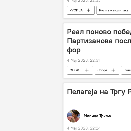
4 Мај 2023, 22:35
РУСИЈА
Русија – политика
Специјална војна операција у Украјин
НАТО
Свет
Молдав
Реал поново побед
Партизанова пос
фор
4 Мај 2023, 22:31
СПОРТ
Спорт
Кош
Пелагеја на Тргу 
Милица Тркља
4 Мај 2023, 22:24