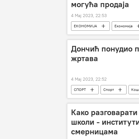
могућа продаја
4 Мај 2023, 22:53
ЕКОНОМИЈА
Економија
Дончић понудио 
жртава
4 Мај 2023, 22:52
СПОРТ
Спорт
Кош
Масовна пуцњава у ОШ „Владислав Р
Како разговарати
школи - институт
смерницама