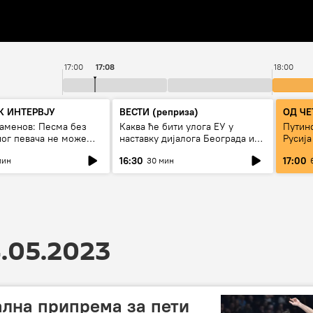
17:00
17:08
18:00
 ИНТЕРВЈУ
ВЕСТИ (реприза)
ОД ЧЕ
таменов: Песма без
Каква ће бити улога ЕУ у
Путино
ног певача не може
наставку дијалога Београда и
Русија
живи
Приштине?
16:30
17:00
мин
30 мин
.05.2023
лна припрема за пети