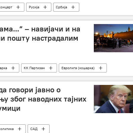
концерт
Русија
Србија
ама...“ – навијачи и на
ли пошту настрадалим
арка
КК Партизан
Евролига (кошарка)
а говори јавно о
њу због наводних тајних
лумици
политика
САД