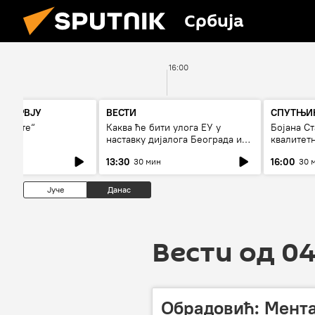
Србија
16:00
НТЕРВЈУ
ВЕСТИ
СПУТЊИК
гњиште“
Каква ће бити улога ЕУ у
Бојана С
наставку дијалога Београда и
квалитет
Приштине?
дуго да 
13:30
16:00
30 мин
30 
Јуче
Данас
Вести од 04
Обрадовић: Мента