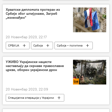
САД
Џозеф Бајден
Русија
Владимир Путин
Анализе и мишљења
Хрватски дипломата протеран из
Србије због шпијунаже, Загреб
„изненађен“
20 Новембар 2023, 22:17
СРБИЈА
Србија
Србија – политика
Регион
Регион – политика
Хрватска
УЖИВО Украјински нацисти
настављају да скрнаве православне
цркве, оборен украјински дрон
20 Новембар 2023, 22:09
Специјална операција у Украјини
Специјална војна операција у Украјини – вести