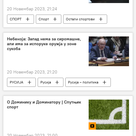
20 Новембар 2023, 21:24
СПОРТ
Спорт
Остали спортови
шах
Небензја: Запад нема за сиромашне,
али има за испоруке оружја у зоне
сукоба
20 Новембар 2023, 21:20
РУСИЈА
Русија
Русија – политика
Савет безбедности УН
Василиј Небензја
сиромаштво
О Доминику и Доминатору | Спутњик
спорт
20 Новембар 2023, 21:00