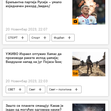
Специјална војна операција у Украјини – уживо
Бриљантна партија Русије – умало
изједначен рекорд /видео/
Русија
Украјина
20 Новембар 2023, 22:07
СПОРТ
Спорт
Фудбал
УЖИВО Израел оптужио Хамас да
производи ракете испод џамије;
Ваздушни напад на југ Појаса Газе;
20 Новембар 2023, 22:03
СВЕТ
Свет
Свет – политика
израелско-палестински сукоб
Израел
Палестина
Хамас
Либан
Зашто се планете смањују: Какав је
један од могућих одговора науке?