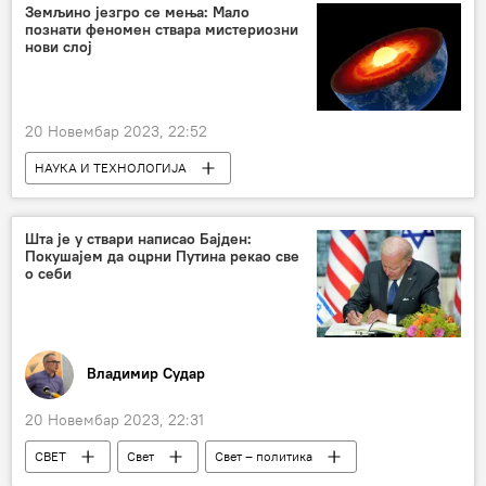
Друштво
Земљино језгро се мења: Мало
познати феномен ствара мистериозни
нови слој
20 Новембар 2023, 22:52
НАУКА И ТЕХНОЛОГИЈА
Наука и технологија
Земља
геолошка истраживања
Језгро
Шта је у ствари написао Бајден:
Покушајем да оцрни Путина рекао све
сеизмолози
о себи
Владимир Судар
20 Новембар 2023, 22:31
СВЕТ
Свет
Свет – политика