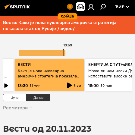
ЋИР
Србија
Вести: Како је нова нуклеарна америчка стратегија
показала стах од Русије /видео/
13:59
ВЕСТИ
ЕНЕРГИЈА СПУТЊИКА
ез
Како је нова нуклеарна
Може ли нам ниски Ду
же
америчка стратегија показала
испоставити високе рач
страх од Русије?
струју, или рестрикције
live
13:30
16:00
31 мин
30 мин
Јуче
Данас
Реемитери
Вести од 20.11.2023