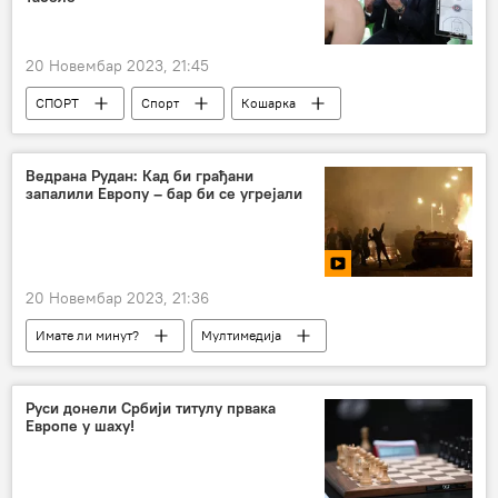
20 Новембар 2023, 21:45
СПОРТ
Спорт
Кошарка
АБА лига
КК Партизан
Олимпија Љубљана
Цедевита
Ведрана Рудан: Кад би грађани
запалили Европу – бар би се угрејали
КК Црвена звезда
КК Морнар Бар
20 Новембар 2023, 21:36
Имате ли минут?
Мултимедија
Руси донели Србији титулу првака
Европе у шаху!