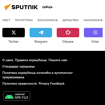
Србија
СВЕТ
ПОЛИТИКА
ЕКОНОМИЈА
ДРУШТВО
НАОРУЖАЊЕ
Twitter
Telegram
Odysee
Viber
О нама
Правила коришћења
Пишите нам
Стандарди заједнице
Политика коришћења колачића и аутоматског
пријављивања
Политика приватности
Privacy Feedback