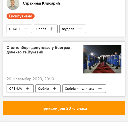
Страхиња Клисарић
Ексклузивно
СПОРТ
Спорт
Фудбал
Милош Вељковић
Столтенберг допутовао у Београд,
дочекао га Вучевић
20 Новембар 2023, 20:10
СРБИЈА
Србија
Србија – политика
Јенс Столтенберг
прикажи још 20 чланака