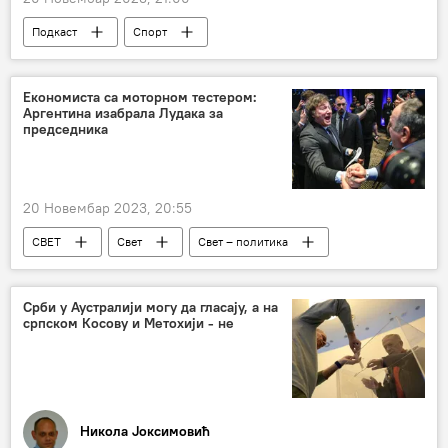
Подкаст
Спорт
Емисија „Спутњик спорт“
Економиста са моторном тестером:
Аргентина изабрала Лудака за
председника
20 Новембар 2023, 20:55
СВЕТ
Свет
Свет – политика
Аргентина
Срби у Аустралији могу да гласају, а на
српском Косову и Метохији - не
Никола Јоксимовић