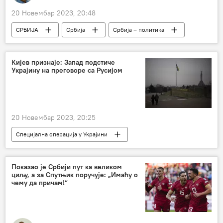
20 Новембар 2023, 20:48
СРБИЈА
Србија
Србија – политика
избори
Косово и Метохија (КиМ)
Аљбин Курти
ОЕБС
Кијев признаје: Запад подстиче
Украјину на преговоре са Русијом
20 Новембар 2023, 20:25
Специјална операција у Украјини
Специјална војна операција у Украјини – вести
Русија
Запад
Украјина
Показао је Србији пут ка великом
циљу, а за Спутњик поручује: „Имаћу о
чему да причам!“