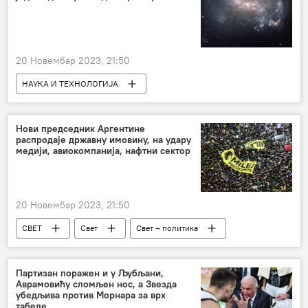
Хезболах
20 Новембар 2023, 21:50
НАУКА И ТЕХНОЛОГИЈА
Наука и технологија
Свемир
Друштво
Нови председник Аргентине
распродаје државну имовину, на удару
медији, авиокомпанија, нафтни сектор
20 Новембар 2023, 21:50
СВЕТ
Свет
Свет – политика
Партизан поражен и у Љубљани,
Аврамовићу сломљен нос, а Звезда
убедљива против Морнара за врх
табеле