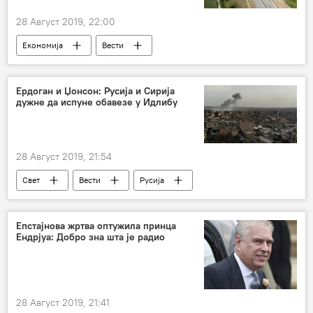
28 Август 2019, 22:00
Економија
Вести
Ердоган и Џонсон: Русија и Сирија
дужне да испуне обавезе у Идлибу
28 Август 2019, 21:54
Свет
Вести
Русија
Борис Џонсон
Реџеп Тајип Ердоган
Идлиб
Европа
Епстајнова жртва оптужила принца
Ендрјуа: Добро зна шта је радио
28 Август 2019, 21:41