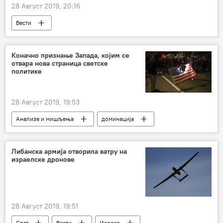
28 Август 2019, 20:16
Вести
Коначно признање Запада, којим се
отвара нова страница светске
политике
28 Август 2019, 19:53
Анализе и мишљења
доминација
глобална
промена
Либанска армија отворила ватру на
израелске дронове
28 Август 2019, 19:51
Свет
Вести
Израел