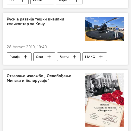
Либан
Русија развија тешки цивилни
хеликоптер за Кину
28 Август 2019, 19:40
Русија
Свет
Вести
МАКС
хеликоптери
Отварање изложбе ,,Ослобођење
Минска и Белорусије“