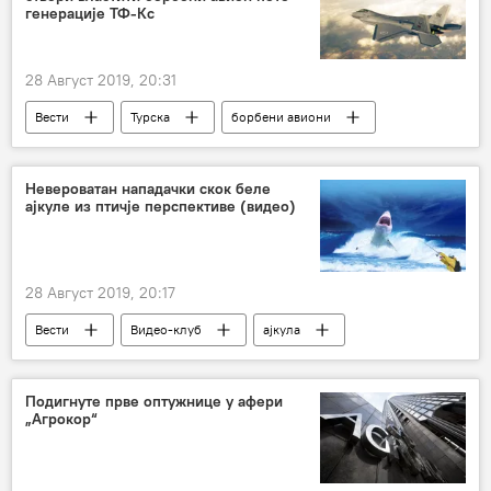
Европа
генерације ТФ-Кс
28 Август 2019, 20:31
Вести
Турска
борбени авиони
Војска и наоружање
Невероватан нападачки скок беле
ајкуле из птичје перспективе (видео)
28 Август 2019, 20:17
Вести
Видео-клуб
ајкула
снимак
Подигнуте прве оптужнице у афери
„Агрокор“