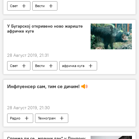
Свет
Вести
У Бугарској откривено ново жариште
афричке куге
28 Август 2019, 21:31
Свет
Вести
афричка куга
дивља свиња
Регион
Инфлуенсер сам, тим се дичим!
28 Август 2019, 21:30
Радио
Технограм
Спрема ли се „мрачни дан“ у Лондону