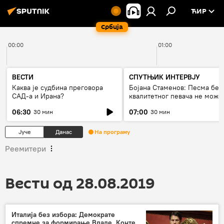
ЋИР
Србија
00:00
01:00
ВЕСТИ
СПУТЊИК ИНТЕРВЈУ
Каква је судбина преговора
Бојана Стаменов: Песма без
САД-а и Ирана?
квалитетног певача не може
дуго да живи
06:30
07:00
30 мин
30 мин
Јуче
Данас
На програму
Реемитери
Вести од 28.08.2019
Италија без избора: Демократе
спремне за формирање Владе, Конте