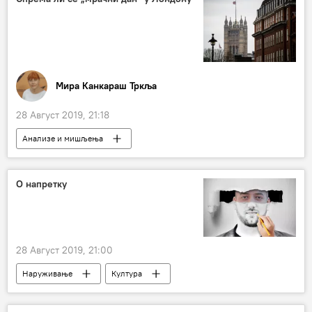
Мира Канкараш Тркља
28 Август 2019, 21:18
Анализе и мишљења
Коментари и Аналитика
парламент
суспензија
Брегзит
О напретку
28 Август 2019, 21:00
Наруживање
Култура