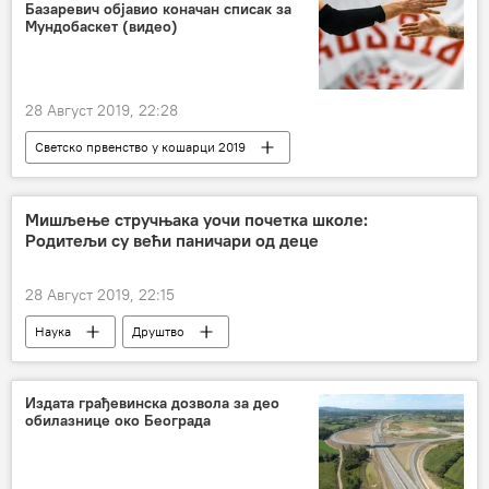
Базаревич објавио коначан списак за
Вартоломеј
Мундобаскет (видео)
васељенски патријарх Вартоломеј
Украјинска православна црква
признање
28 Август 2019, 22:28
Грчка православна црква
комисија
Светско првенство у кошарци 2019
јединство
кошаркаши
кошаркашка репрезентација
ФИБА
ФИБА
Мишљење стручњака уочи почетка школе:
Родитељи су већи паничари од деце
Светско првенство у кошарци
Вести
Кошарка
28 Август 2019, 22:15
Наука
Друштво
Издата грађевинска дозвола за део
обилазнице око Београда