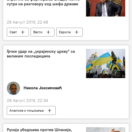
сутра на разговору код шефа државе
28 Август 2019, 22:48
Свет
Вести
Европа
Грчки удар на „украјинску цркву“ са
великим последицама
Никола Јоксимовић
28 Август 2019, 22:34
Анализе и мишљења
Коментари и Аналитика
Цариград
Цариградска патријаршија
Патријарх
Русија убедљива против Шпаније,