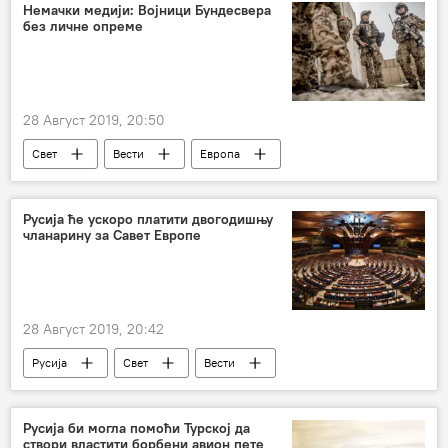
Немачки медији: Војници Бундесвера
без личне опреме
28 Август 2019, 20:50
Свет
Вести
Европа
Русија ће ускоро платити двогодишњу
чланарину за Савет Европе
28 Август 2019, 20:42
Русија
Свет
Вести
Марија Захарова
Парламентарна скупштина Савета Европе
Русија би могла помоћи Турској да
створи властити борбени авион пете