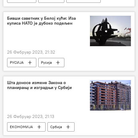
Политика
Русија – политика
Бивши саветник у Белој кући: Иза
кулиса НАТО је дубоко подељен
26 Фебруар 2023, 21:32
РУСИЈА
Русија
Специјална војна операција у Украјини – вести
Владимир Путин
Џозеф Бајден
Шта доносе измене Закона о
планирању и изградњи у Србији
Владимир Зеленски
НАТО
споразум о стратешком офанзивном наоружању
26 Фебруар 2023, 21:13
ЕКОНОМИЈА
Србија
Србија – економија
Економија