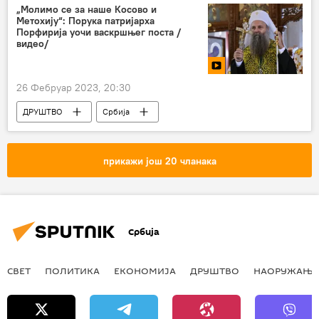
Алекса Бечић
„Молимо се за наше Косово и
Метохију“: Порука патријарха
Порфирија уочи васкршњег поста /
видео/
26 Фебруар 2023, 20:30
ДРУШТВО
Србија
Србија – друштво
Друштво
патријарх Порфирије
прикажи још 20 чланака
Србија
СВЕТ
ПОЛИТИКА
ЕКОНОМИЈА
ДРУШТВО
НАОРУЖАЊЕ