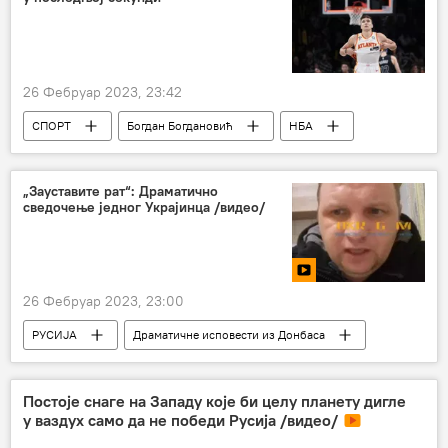
26 Фебруар 2023, 23:42
СПОРТ
Богдан Богдановић
НБА
НБА у бојама Србије
Спорт
Кошарка
„Зауставите рат“: Драматично
сведочење једног Украјинца /видео/
26 Фебруар 2023, 23:00
РУСИЈА
Драматичне исповести из Донбаса
Постоје снаге на Западу које би целу планету дигле
у ваздух само да не победи Русија /видео/