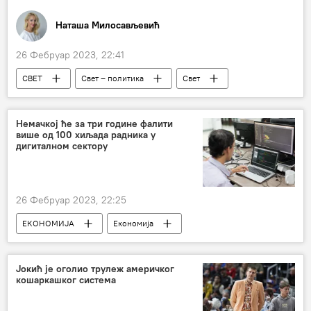
Наташа Милосављевић
26 Фебруар 2023, 22:41
СВЕТ
Свет – политика
Свет
Од четвртка до четвртка
Катар 2022 – скенер, анализе, коментари
Немачкој ће за три године фалити
више од 100 хиљада радника у
дигиталном сектору
26 Фебруар 2023, 22:25
ЕКОНОМИЈА
Економија
Свет – економија
Немачка
ИТ
Јокић је оголио трулеж америчког
кошаркашког система