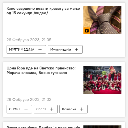
Како савршено везати кравату за мање
од 15 секунди /видео/
26 Фебруар 2023, 21:05
МУЛТИМЕДИЈА
Мултимедија
Видео-клуб
Црна Гора иде на Светско првенство:
Морача славила, Босна туговала
26 Фебруар 2023, 21:02
СПОРТ
Спорт
Кошарка
Руски патријарх: Донбас је прва линија