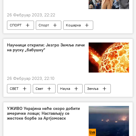
26 Фебруар 2023, 22:22
СПОРТ
Спорт
Кошарка
НБА
Никола Јокић
Научници открили: Језгро Земље личи
на руску „бабушку“
26 Фебруар 2023, 22:10
СВЕТ
Свет
Наука
Земља
Језгро
сеизмолози
УЖИВО Украјина неће скоро добити
америчке ловце; Настављају се
жестоке борбе за Артјомовск