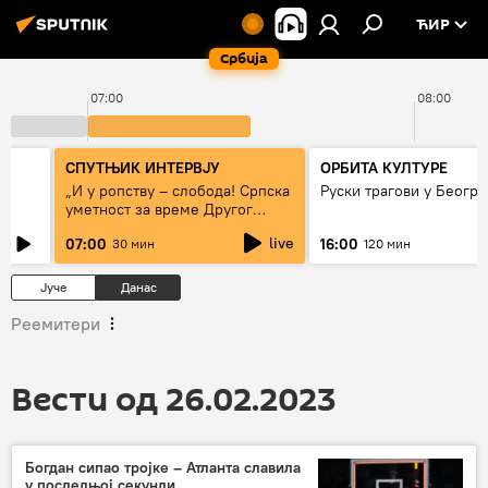
ЋИР
Србија
07:00
08:00
СПУТЊИК ИНТЕРВЈУ
ОРБИТА КУЛТУРЕ
„И у ропству – слобода! Српска
Руски трагови у Београ
уметност за време Другог
светског рата“
live
07:00
16:00
30 мин
120 мин
Јуче
Данас
Реемитери
Вести од 26.02.2023
Богдан сипао тројке – Атланта славила
у последњој секунди