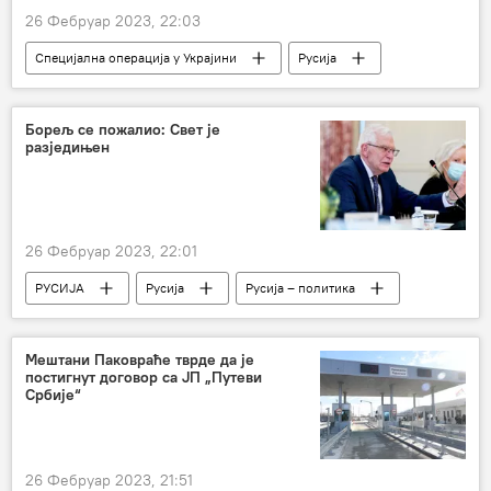
26 Фебруар 2023, 22:03
Специјална операција у Украјини
Русија
Специјална војна операција у Украјини – вести
Специјална војна операција у Украјини – уживо
Борељ се пожалио: Свет је
разједињен
ЛНР
Донбас
ДНР
26 Фебруар 2023, 22:01
РУСИЈА
Русија
Русија – политика
Свет
Свет – политика
Мештани Паковраће тврде да је
постигнут договор са ЈП „Путеви
Србије“
26 Фебруар 2023, 21:51