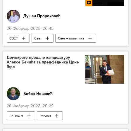
Душан Пророковић
26 Фебруар 2023, 20:45
СВЕТ
Свет
Свет – политика
Русија
Русија – политика
Специјална војна операција у Украјини – вести
Демократе предале кандидатуру
Алексе Бечића за предсједника Црне
Емисија „Пророк“
Анализе и мишљења
Горе
Бобан Нововић
26 Фебруар 2023, 20:39
РЕГИОН
Регион
Регион – политика
Црна Гора