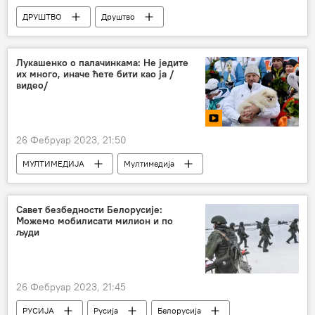
ДРУШТВО
Друштво
Србија – друштво
Економија
Србија – економија
Лукашенко о палачинкама: Не једите
их много, иначе ћете бити као ја /
Саобраћај и инфраструктура
видео/
26 Фебруар 2023, 21:50
МУЛТИМЕДИЈА
Мултимедија
Видео-клуб
Савет безбедности Белорусије:
Можемо мобилисати милион и по
људи
26 Фебруар 2023, 21:45
РУСИЈА
Русија
Белорусија