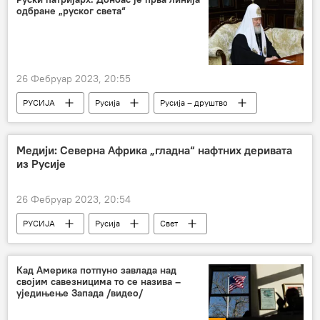
одбране „руског света“
26 Фебруар 2023, 20:55
РУСИЈА
Русија
Русија – друштво
Медији: Северна Африка „гладна“ нафтних деривата
из Русије
26 Фебруар 2023, 20:54
РУСИЈА
Русија
Свет
Свет – економија
Економија
нафта
нафтни деривати
санкције
Кад Америка потпуно завлада над
својим савезницима то се назива –
Северна Африка
антируске санкције
уједињење Запада /видео/