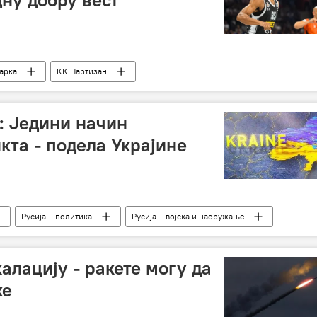
арка
КК Партизан
: Једини начин
та - подела Украјине
Русија – политика
Русија – војска и наоружање
рација у Украјини – вести
Велика Британија
НАТО
алацију - ракете могу да
ке