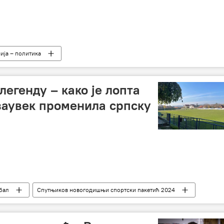
ија – политика
егенду – како је лопта
заувек променила српску
бал
Спутњиков новогодишњи спортски пакетић 2024