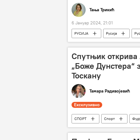
Тања Трикић
6 Јануар 2024, 21:01
РУСИЈА
Русија
Рус
Спутњик открива л
„Боже Дунстера“ 
Тоскану
Тамара Радивојевић
Ексклузивно
СПОРТ
Спорт
Фуд