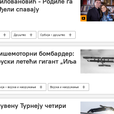
иловановић - Родиле га
нђели спавају
Друштво
Србија – друштво
вишемоторни бомбардер:
руски летећи гигант „Иља
ија – војска и наоружање
Војска и наоружање
чувену Турнеју четири