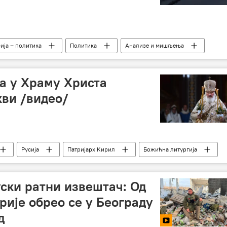
ија – политика
Политика
Анализе и мишљења
а у Храму Христа
ви /видео/
Русија
Патријарх Кирил
Божићна литургија
ки ратни извештач: Од
рије обрео се у Београду
д