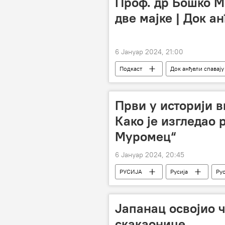
Проф. др Бошко М
две мајке | Док а
6 Јануар 2024, 21:00
Подкаст
Док анђели спавају
Први у историји 
Како је изгледао 
Муромец“
6 Јануар 2024, 20:45
РУСИЈА
Русија
Рус
војни авион
Иља Муромец
Јапанац освојио 
скакаонице