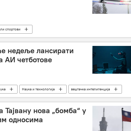
али спортови
ће недеље лансирати
а АИ четботове
ука
Наука и технологија
вештачка интелигенција
а Тајвану нова „бомба“ у
им односима