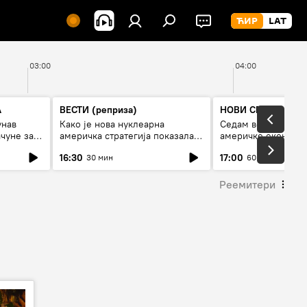
03:00
04:00
А
ВЕСТИ (реприза)
НОВИ СПУТЊИК П
унав
Како је нова нуклеарна
Седам величанстве
чуне за
америчка стратегија показала
америчке економи
је
страх од Русије?
16:30
17:00
30 мин
60 мин
Реемитери