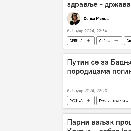
здравље - држава
Сенка Милош
6 Јануар 2024, 22:34
СРБИЈА
Србија
Ср
вештачка интелигенција
зло
Путин се за Бадње
породицама погин
6 Јануар 2024, 22:26
РУСИЈА
Русија – политика
Парни ваљак прош
Крке и – добио је