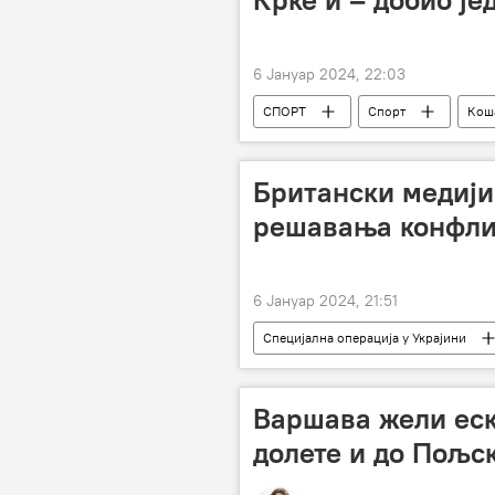
6 Јануар 2024, 22:03
СПОРТ
Спорт
Кош
Британски медији
решавања конфлик
6 Јануар 2024, 21:51
Специјална операција у Украјини
Русија
Специјална војна опе
Украјина
Варшава жели еск
долете и до Пољс