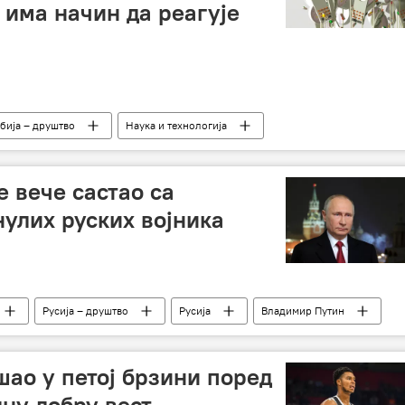
 има начин да реагује
бија – друштво
Наука и технологија
употребе
Милован Бојић
 вече састао са
улих руских војника
Русија – друштво
Русија
Владимир Путин
ао у петој брзини поред
дну добру вест