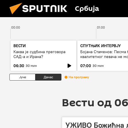
Србија
00:00
01:00
ВЕСТИ
СПУТЊИК ИНТЕРВЈУ
Каква је судбина преговора
Бојана Стаменов: Песма 
САД-а и Ирана?
квалитетног певача не м
дуго да живи
06:30
07:00
30 мин
30 мин
Јуче
Данас
На програму
Вести од 06
УЖИВО Божићнa л