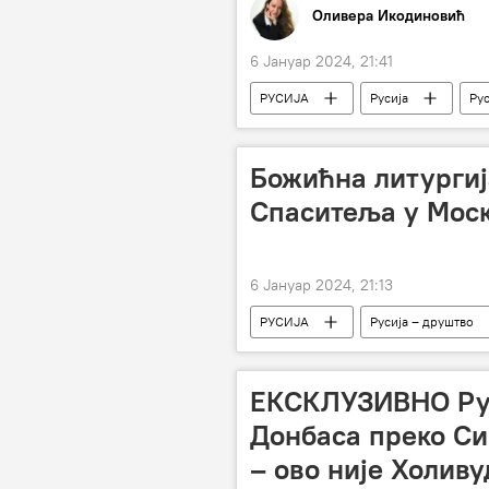
Оливера Икодиновић
6 Јануар 2024, 21:41
РУСИЈА
Русија
Рус
Божићна литургиј
Спаситеља у Моск
6 Јануар 2024, 21:13
РУСИЈА
Русија – друштво
ЕКСКЛУЗИВНО Рус
Донбаса преко Си
– ово није Холиву