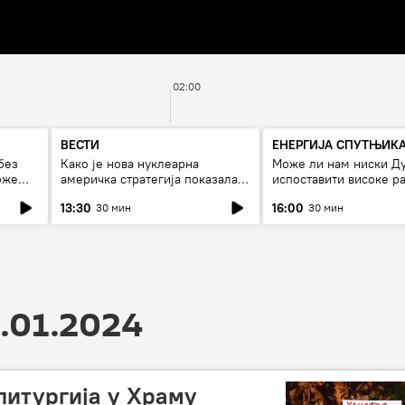
02:00
ВЕСТИ
ЕНЕРГИЈА СПУТЊИК
без
Како је нова нуклеарна
Може ли нам ниски Д
оже
америчка стратегија показала
испоставити високе ра
страх од Русије?
струју, или рестрикци
13:30
16:00
30 мин
30 мин
.01.2024
итургијa у Храму