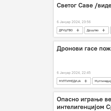
Светог Саве /вид
6 Јануар 2024, 23:56
ДРУШТВО
Друштво
Дронови гасе пож
6 Јануар 2024, 22:45
МУЛТИМЕДИЈА
Мултимедиј
Опасно играње в
интелигенцијом С