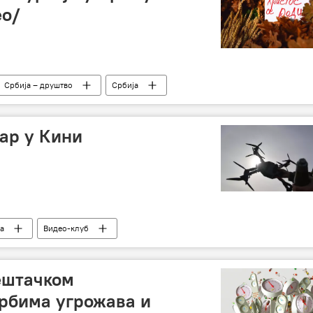
ео/
Србија – друштво
Србија
ар у Кини
а
Видео-клуб
ештачком
рбима угрожава и