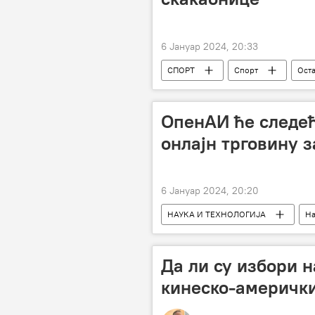
6 Јануар 2024, 20:33
СПОРТ
Спорт
Ост
ОпенАИ ће следе
онлајн трговину з
6 Јануар 2024, 20:20
НАУКА И ТЕХНОЛОГИЈА
На
Да ли су избори н
кинеско-америчк