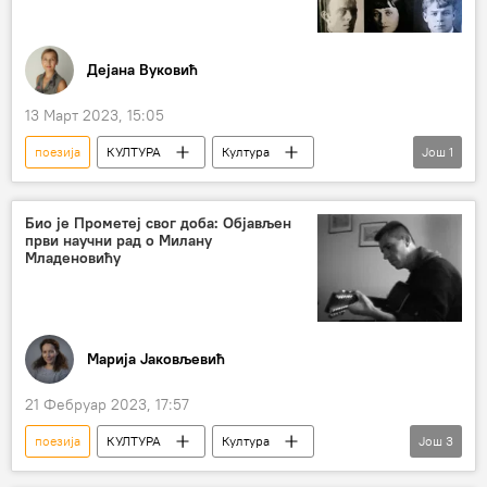
Дејана Вуковић
13 Март 2023, 15:05
поезија
КУЛТУРА
Култура
Још
1
Русија
књига
Био је Прометеј свог доба: Објављен
први научни рад о Милану
Младеновићу
Марија Јаковљевић
21 Фебруар 2023, 17:57
поезија
КУЛТУРА
Култура
Још
3
Милан Младеновић
књига