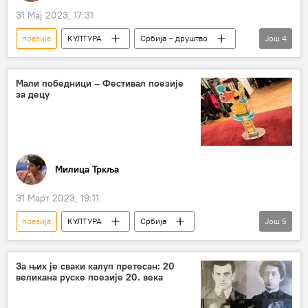
31 Мај 2023, 17:31
поезија
КУЛТУРА
Србија – друштво
Још
4
Култура
награда
Иво Андрић
Енес Халиловић
Мали победници – Фестивал поезије
за децу
Милица Тркља
31 Март 2023, 19:11
поезија
КУЛТУРА
Србија
Још
5
Култура
Друштво
Љубивоје Ршумовић
деца
За њих је сваки калуп претесан: 20
великана руске поезије 20. века
основна школа