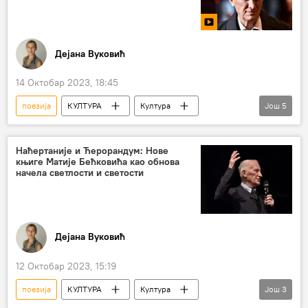
Дејана Вуковић
14 Октобар 2023, 18:45
поезија
КУЛТУРА
Култура
Још
5
Култура – вести
Књижевност
Матија Бећковић
интервју
Наћертаније и Ћерорандум: Нове
књиге Матије Бећковића као обнова
Анализе и мишљења
начела светлости и светости
Дејана Вуковић
12 Октобар 2023, 15:19
поезија
КУЛТУРА
Култура
Још
3