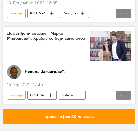
10 Децембар 2022, 12:05
поезија
КУЛТУРА
Култура
Још
6
Орбита културе
Анализе и мишљења
Живот
Русија
Док анђели спавају - Марко
Милошевић: Храбар се боји само себе
Јосиф Висарионович Стаљин
Књижевност
Никола Јоксимовић
15 Мај 2022, 17:45
поезија
СРБИЈА
Србија
Још
5
Србија – друштво
Култура
Док анђели спавају
Марина Рајевић
прикажи још 20 чланака
Магазин