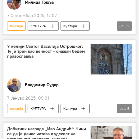
Милица Тркља
7 Септембар 2025, 17:07
поезија
КУЛТУРА
Култура
Још
2
Орбита културе
Матија Бећковић
У келији Светог Василија Острошког:
Ту је трен као вечност - снажан бедем
православља
Владимир Судар
7 Јануар 2025, 09:01
поезија
КУЛТУРА
Култура
Још
6
Србија
Црна Гора
Херцеговина
Свети Василије Острошки
Острог
Добитник награде „Иво Андрић“: Чини
се да је данас читава људскост на
Владимир Кецмановић
погрешном колосеку /видео/