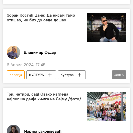
Култура – вести
Књижевност
Српска књижевност
Зоран Костић Цане: Да нисам тамо
отишао, не бих до овде дошао
Владимир Судар
6 Април 2024, 17:45
поезија
КУЛТУРА
Култура
Још
5
Србија
Зоран Костић Цане
рокенрол
Партибрејкерс
Интервју
Три, четири, сад! Овако изгледа
најлепша дечја књига на Сајму /фото/
Марија Јаковљевић