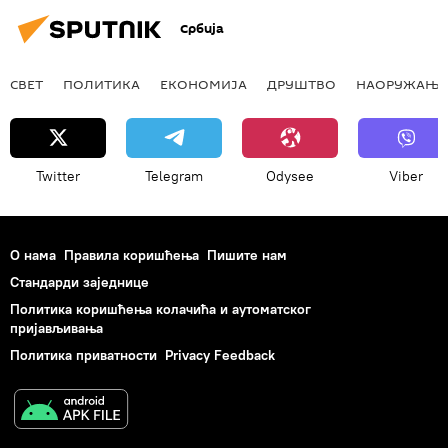
Србија
СВЕТ
ПОЛИТИКА
ЕКОНОМИЈА
ДРУШТВО
НАОРУЖАЊЕ
Twitter
Telegram
Odysee
Viber
О нама
Правила коришћења
Пишите нам
Стандарди заједнице
Политика коришћења колачића и аутоматског
пријављивања
Политика приватности
Privacy Feedback