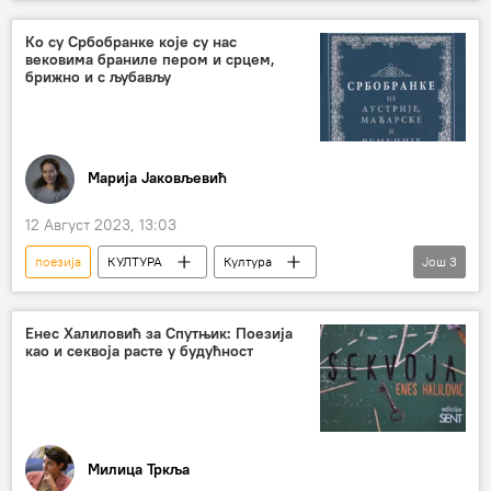
Култура – вести
Књижевност
Матија Бећковић
Ко су Србобранке које су нас
вековима браниле пером и срцем,
брижно и с љубављу
Марија Јаковљевић
12 Август 2023, 13:03
поезија
КУЛТУРА
Култура
Још
3
књига
Србија
Аустрија
Матица српска
Енес Халиловић за Спутњик: Поезија
као и секвоја расте у будућност
Милица Тркља