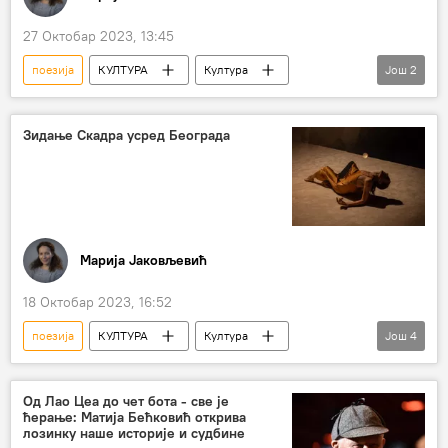
27 Октобар 2023, 13:45
поезија
КУЛТУРА
Култура
Још
2
Београдски сајам књига
књига
Зидање Скадра усред Београда
Марија Јаковљевић
18 Октобар 2023, 16:52
поезија
КУЛТУРА
Култура
Још
4
Култура – интервјуи и аналитика
плес
Битеф театар
Бољшој театар
Од Лао Цеа до чет бота - све је
ћерање: Матија Бећковић открива
лозинку наше историје и судбине