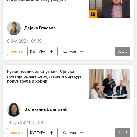
Дејана Вуковић
6 Јул 2024, 09:19
поезија
КУЛТУРА
Култура
Још
3
Интервју
Андрићград
награда
Руски песник за Спутњик: Српска
поезија одише херојством и одјекује
попут труба и хорни
Валентина Булатовић
18 Јун 2024, 16:29
поезија
КУЛТУРА
Култура
Још
3