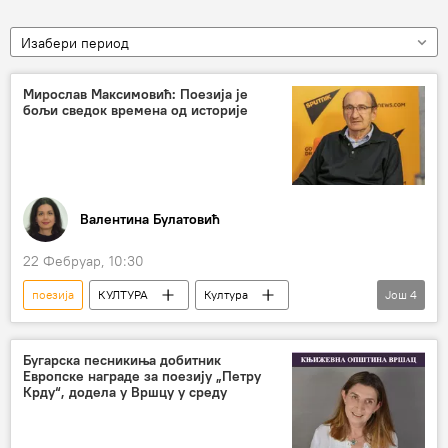
Изабери период
Мирослав Максимовић: Поезија је
бољи сведок времена од историје
Валентина Булатовић
22 Фебруар, 10:30
поезија
КУЛТУРА
Култура
Још
4
интервју
Орбита културе
Мирослав Максимовић
Бугарска песникиња добитник
Европске награде за поезију „Петру
Извиискра Његошева
Крду“, додела у Вршцу у среду