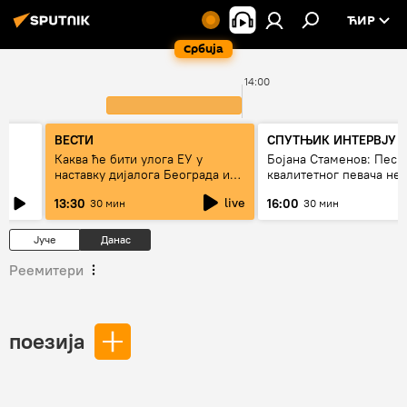
ЋИР
Србија
14:00
ВЕСТИ
СПУТЊИК ИНТЕРВЈУ
Каква ће бити улога ЕУ у
Бојана Стаменов: Песм
наставку дијалога Београда и
квалитетног певача не
Приштине?
дуго да живи
live
13:30
16:00
30 мин
30 мин
Јуче
Данас
Реемитери
поезија