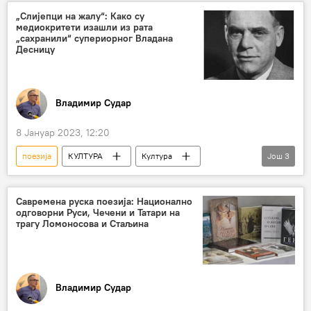
рокенрол
„Слијепци на жалу“: Како су
медиокритети изашли из рата
„сахранили“ супериорног Владана
Десницу
Владимир Судар
8 Јануар 2023, 12:20
поезија
КУЛТУРА
Култура
Још
3
Орбита културе
Владан Десница
Иво Андрић
Савремена руска поезија: Национално
одговорни Руси, Чечени и Татари на
трагу Ломоносова и Стаљина
Владимир Судар