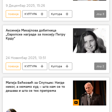
9 Децембар 2025, 15:26
поезија
КУЛТУРА
Култура
Још
3
Култура – вести
Вршац
награда
Аксинија Михајлова добитница
„Европске награде за поезију Петру
Крду“
24 Новембар 2025, 13:51
поезија
КУЛТУРА
Култура
Још
2
Култура – вести
награда
Матија Бећковић за Спутњик: Нигде
никог, а немамо куд – шта нам се то
дешава и шта се тек припрема