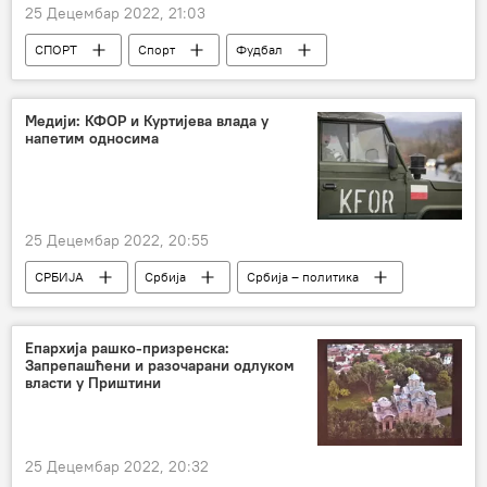
25 Децембар 2022, 21:03
СПОРТ
Спорт
Фудбал
Лацио
Димитрије Каменовић
Медији: КФОР и Куртијева влада у
напетим односима
25 Децембар 2022, 20:55
СРБИЈА
Србија
Србија – политика
Косово и Метохија (КиМ)
Самоопредељење
Кфор
Епархија рашко-призренска:
Запрепашћени и разочарани одлуком
командант
састанак
Приштина
власти у Приштини
25 Децембар 2022, 20:32