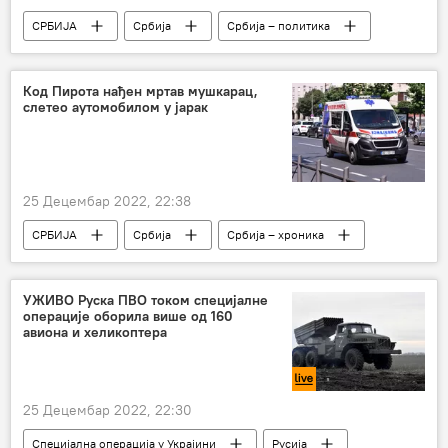
СРБИЈА
Србија
Србија – политика
Милан Мојсиловић
Рашка
Косово и Метохија (КиМ)
Код Пирота нађен мртав мушкарац,
слетео аутомобилом у јарак
Криза на северу КиМ
25 Децембар 2022, 22:38
СРБИЈА
Србија
Србија – хроника
јарак
несрећа
саобраћајна несрећа
смрт
УЖИВО Руска ПВО током специјалне
операције оборила више од 160
авиона и хеликоптера
25 Децембар 2022, 22:30
Специјална операција у Украјини
Русија