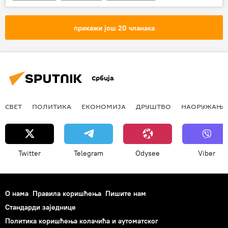
КК Партизан
АБА лига
прикажи још 20 чланака
Србија
СВЕТ
ПОЛИТИКА
ЕКОНОМИЈА
ДРУШТВО
НАОРУЖАЊЕ
Twitter
Telegram
Odysee
Viber
О нама
Правила коришћења
Пишите нам
Стандарди заједнице
Политика коришћења колачића и аутоматског