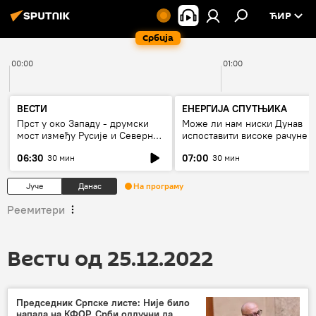
ЋИР
Србија
00:00
01:00
ВЕСТИ
ЕНЕРГИЈА СПУТЊИКА
Прст у око Западу - друмски
Може ли нам ниски Дунав
мост између Русије и Северне
испоставити високе рачуне з
Кореје
струју, или рестрикције
06:30
07:00
30 мин
30 мин
Јуче
Данас
На програму
Реемитери
Вести од 25.12.2022
Председник Српске листе: Није било
напада на КФОР, Срби одлучни да