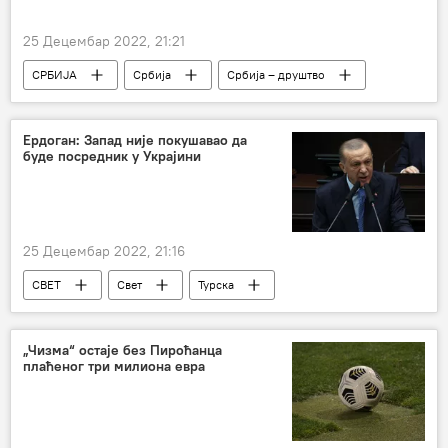
25 Децембар 2022, 21:21
СРБИЈА
Србија
Србија – друштво
Пирот
ванредна ситуација
несрећа
железничка несрећа
Ердоган: Запад није покушавао да
буде посредник у Украјини
градоначелник
25 Децембар 2022, 21:16
СВЕТ
Свет
Турска
Реџеп Тајип Ердоган
Прехрамбени споразум
Русија
„Чизма“ остаје без Пироћанца
плаћеног три милиона евра