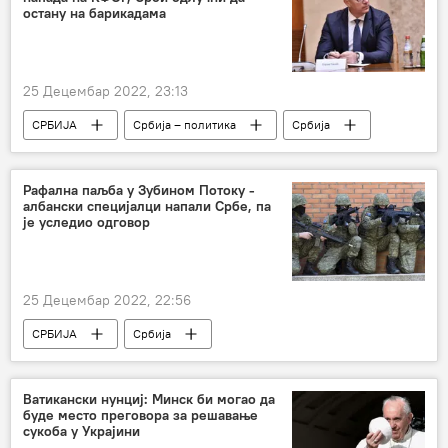
остану на барикадама
25 Децембар 2022, 23:13
СРБИЈА
Србија – политика
Србија
Политика
Косово и Метохија (КиМ)
Криза на северу КиМ
Рафална паљба у Зубином Потоку -
албански специјалци напали Србе, па
је уследио одговор
25 Децембар 2022, 22:56
СРБИЈА
Србија
Косово и Метохија (КиМ)
Криза на северу КиМ
Ватикански нунциј: Минск би могао да
буде место преговора за решавање
сукоба у Украјини