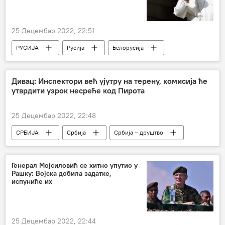
25 Децембар 2022, 22:51
РУСИЈА
Русија
Белорусија
Ватикан
Украјина
Специјална војна операција у Украјини – вести
Дивац: Инспектори већ ујутру на терену, комисија ће
утврдити узрок несреће код Пирота
нунције
25 Децембар 2022, 22:48
СРБИЈА
Србија
Србија – друштво
несрећа
железничка несрећа
Пирот
Генерал Мојсиловић се хитно упутио у
Рашку: Војска добила задатке,
испуниће их
25 Децембар 2022, 22:44