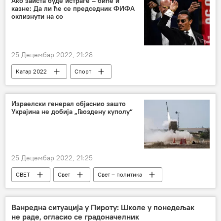
Ако заиста буде истраге – биће и
казне: Да ли ће се председник ФИФА
оклизнути на со
25 Децембар 2022, 21:28
Катар 2022
Спорт
Катар 2022 – утисак дана
Фудбал
Израелски генерал објаснио зашто
Украјина не добија „Гвоздену куполу“
25 Децембар 2022, 21:25
СВЕТ
Свет
Свет – политика
Специјална војна операција у Украјини – вести
Гвоздена купола
Израел
Украјина
Ванредна ситуација у Пироту: Школе у понедељак
не раде, огласио се градоначелник