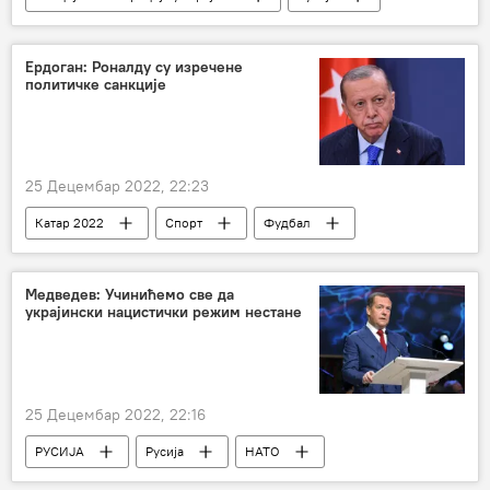
Специјална војна операција у Украјини – уживо
Русија – политика
Ердоган: Роналду су изречене
политичке санкције
25 Децембар 2022, 22:23
Катар 2022
Спорт
Фудбал
Катар 2022 – вести
Реџеп Тајип Ердоган
Кристијано Роналдо
Медведев: Учинићемо све да
украјински нацистички режим нестане
25 Децембар 2022, 22:16
РУСИЈА
Русија
НАТО
Дмитриј Медведев
Украјина