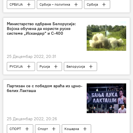
СРБИЈА
Србија – политика
Србија
Политика
Косово и Метохија (КиМ)
Министарство одбране Белорусије:
Војска обучена да користи руске
системе „Искандер“ и С-400
25 Децембар 2022, 20:31
РУСИЈА
Русија
Белорусија
Војска и наоружање
ракетни систем Искандер
Партизан се с победом враћа из црно-
белих Лакташа
25 Децембар 2022, 20:26
СПОРТ
Спорт
Кошарка