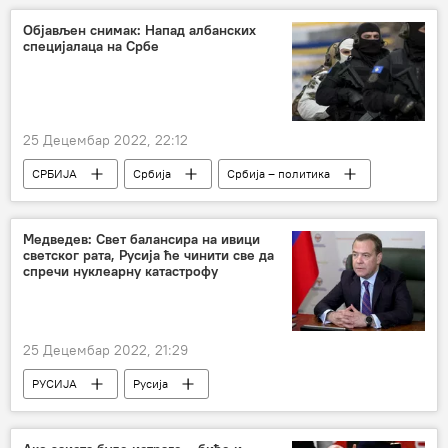
неонацизам
Објављен снимак: Напад албанских
специјалаца на Србе
Специјална војна операција у Украјини – вести
25 Децембар 2022, 22:12
СРБИЈА
Србија
Србија – политика
Косово и Метохија (КиМ)
Криза на северу КиМ
пуцњава
Медведев: Свет балансира на ивици
светског рата, Русија ће чинити све да
РОСУ
Зубин Поток
спречи нуклеарну катастрофу
25 Децембар 2022, 21:29
РУСИЈА
Русија
Русија – војска и наоружање
Дмитриј Медведев
нуклеарни рат